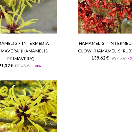
AMELIS × INTERMEDIA
HAMAMELIS × INTERMED
RIMAVERA’ (HAMAMÉLIS
GLOW’ (HAMAMÉLIS ‘RUB
Prix
139,62 €
199,45 €
‘PRIMAVERA’)
-
de
Prix
Prix
91,32 €
130,45 €
-30%
base
de
base