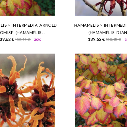
IS × INTERMEDIA ‘ARNOLD
HAMAMELIS × INTERMEDI
OMISE’ (HAMAMÉLIS...
(HAMAMÉLIS ‘DIAN
Prix
Prix
Prix
39,62 €
139,62 €
199,45 €
199,45 €
-30%
-
de
de
base
base