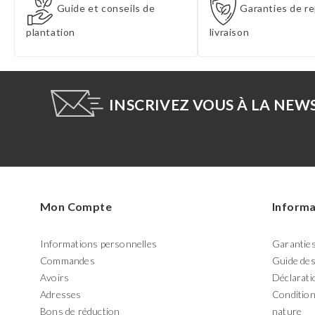
Guide et conseils de
Garanties de re
plantation
livraison
INSCRIVEZ VOUS À LA NEW
Mon Compte
Informa
Informations personnelles
Garanties 
Commandes
Guide des
Avoirs
Déclaratio
Adresses
Condition
Bons de réduction
nature