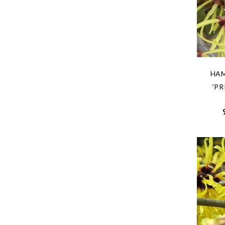
HAM
‘P