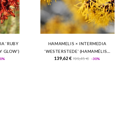
IA ‘RUBY
HAMAMELIS × INTERMEDIA
Y GLOW’)
‘WESTERSTEDE’ (HAMAMÉLIS...
Prix
Prix
Prix
139,62 €
199,45 €
30%
-30%
de
base