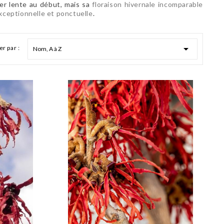
er lente au début, mais sa
floraison hivernale incomparable
xceptionnelle et ponctuelle
.

er par :
Nom, A à Z