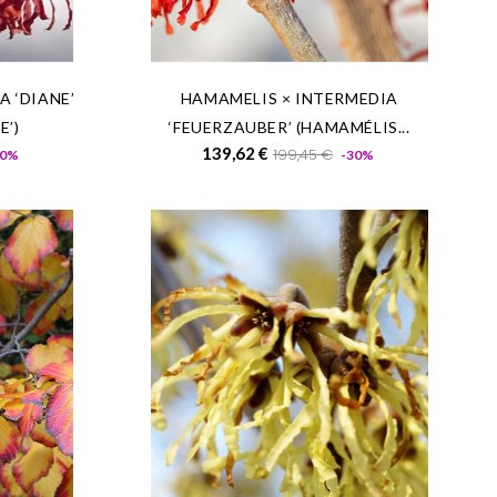
A ‘DIANE’
HAMAMELIS × INTERMEDIA
E’)
‘FEUERZAUBER’ (HAMAMÉLIS...
Prix
Prix
Prix
139,62 €
199,45 €
30%
-30%
de
base