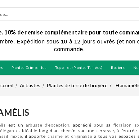
ue. 10% de remise complémentaire pour toute command
embre. Expédition sous 10 à 12 jours ouvrés (et non 
commande.
es
Plantes Grimpantes
Topiaires (plantes Taillées)
Rosiers
No
ccueil
Arbustes
Plantes de terre de bruyére
Hamaméli
MÉLIS
lis
est un
arbuste d’exception
, apprécié pour sa
floraison s
 élégante
. Idéal le long d’un chemin, sur une terrasse, à l’entr
ssif mixte
, il apporte
charme et originalité
à tous vos espaces e