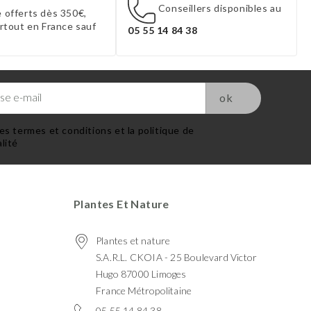
Conseillers disponibles au
 offerts dès 350€,
artout en France sauf
05 55 14 84 38
es termes et conditions et la politique de
lité
Plantes Et Nature
Plantes et nature
S.A.R.L. CKOIA - 25 Boulevard Victor
Hugo 87000 Limoges
France Métropolitaine
05 55 14 84 38