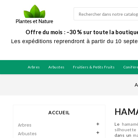
Offre du mois : –30 % sur toute la boutiq
Les expéditions reprendront à partir du 10 sept
Arbres
Arbustes
Fruitiers & Petits Fruits
Conifèr
A
HAMA
ACCUEIL
Le
hamamé

Arbres
silhouette

Arbustes
dans un
ma