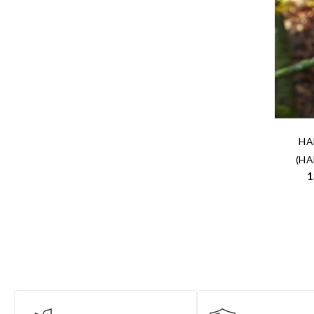
HA
(HA
1