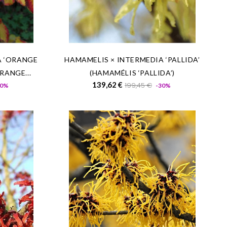
A ‘ORANGE
HAMAMELIS × INTERMEDIA ‘PALLIDA’
RANGE...
(HAMAMÉLIS ‘PALLIDA’)
Prix
Prix
Prix
139,62 €
199,45 €
30%
-30%
de
base