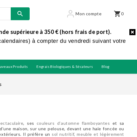

shopping_cart
Mon compte
0
e supérieure à 350 € (hors frais de port).
calendaires) à compter du vendredi suivant votre
uveaux Produits
Engrais Biologiques & Sécateurs
Blog
s
pectaculaire
, ses
couleurs d’automne flamboyantes
et sa
ée d’une maison, sur une pelouse, devant une haie foncée ou
xtérieurs. Il préfère un
sol nutritif, meuble et légèrement