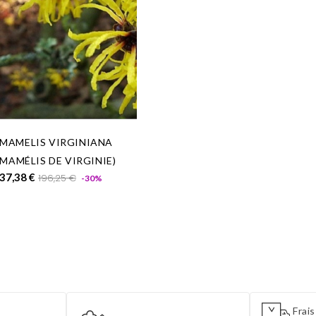
MAMELIS VIRGINIANA
MAMÉLIS DE VIRGINIE)
Prix
Prix
37,38 €
196,25 €
-30%
de
base
Frais