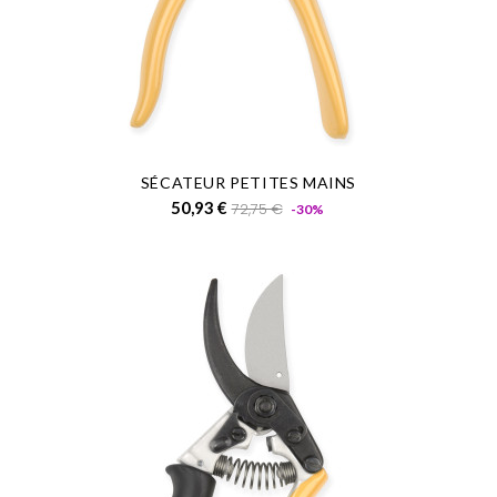
SÉCATEUR PETITES MAINS
Prix
Prix
50,93 €
72,75 €
-30%
de
base