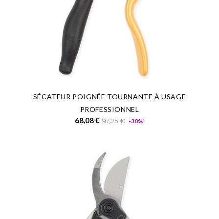
SÉCATEUR POIGNÉE TOURNANTE À USAGE
PROFESSIONNEL
Prix
Prix
68,08 €
97,25 €
-30%
de
base