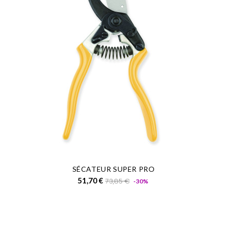
SÉCATEUR SUPER PRO
Prix
Prix
51,70 €
73,85 €
-30%
de
base