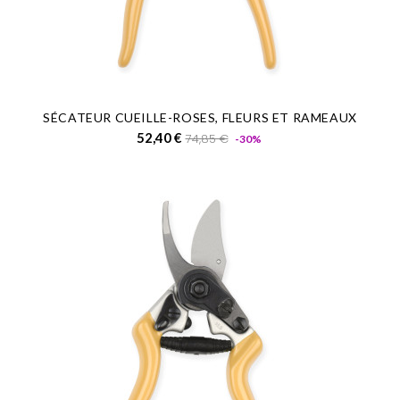
SÉCATEUR CUEILLE-ROSES, FLEURS ET RAMEAUX
Prix
Prix
52,40 €
74,85 €
-30%
de
base