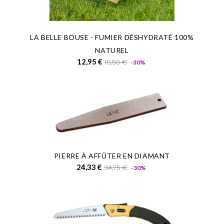
LA BELLE BOUSE - FUMIER DÉSHYDRATÉ 100%
NATUREL
Prix
Prix
12,95 €
18,50 €
-30%
de
base
PIERRE À AFFÛTER EN DIAMANT
Prix
Prix
24,33 €
34,75 €
-30%
de
base