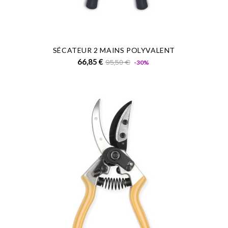
SÉCATEUR 2 MAINS POLYVALENT
Prix
Prix
66,85 €
95,50 €
-30%
de
base