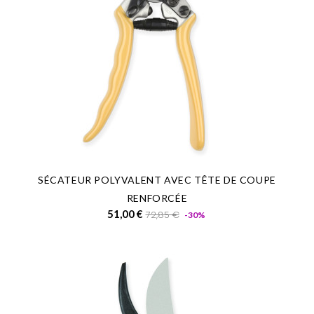
SÉCATEUR POLYVALENT AVEC TÊTE DE COUPE
RENFORCÉE
Prix
Prix
51,00 €
72,85 €
-30%
de
base