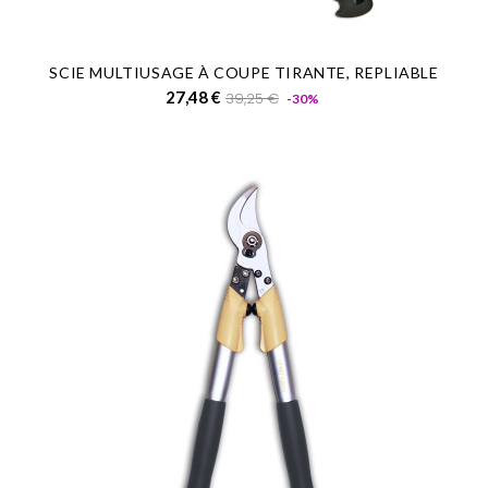
SCIE MULTIUSAGE À COUPE TIRANTE, REPLIABLE
Prix
Prix
27,48 €
39,25 €
-30%
de
base