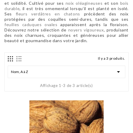
et solidité. Cultivé pour ses
noix oléagineuses
et son
bois
durable
, il est très ornemental lorsqu’il est planté en isolé.
Ses
fleurs verdâtres en chatons
précèdent des noix
protégées par des coquilles semi-dures, tandis que ses
feuilles caduques ovales
apparaissent après la floraison.
Découvrez notre sélection de
noyers vigoureux
, produisant
des noix charnues, croquantes et généreuses pour allier
beauté et gourmandise dans votre jardin.
Il y a 3 produits.

Nom, A à Z
Affichage 1-3 de 3 article(s)