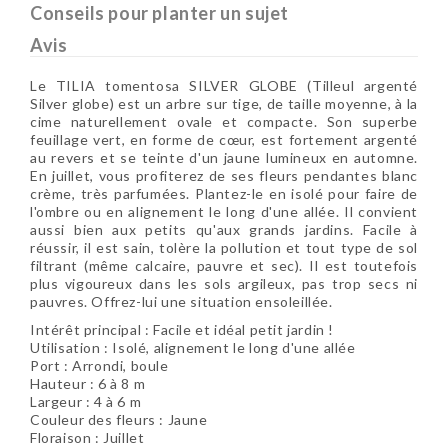
Conseils pour planter un sujet
Avis
Le TILIA tomentosa SILVER GLOBE (Tilleul argenté
Silver globe) est un arbre sur tige, de taille moyenne, à la
cime naturellement ovale et compacte. Son superbe
feuillage vert, en forme de cœur, est fortement argenté
au revers et se teinte d'un jaune lumineux en automne.
En juillet, vous profiterez de ses fleurs pendantes blanc
crème, très parfumées. Plantez-le en isolé pour faire de
l'ombre ou en alignement le long d'une allée. Il convient
aussi bien aux petits qu'aux grands jardins. Facile à
réussir, il est sain, tolère la pollution et tout type de sol
filtrant (même calcaire, pauvre et sec). Il est toutefois
plus vigoureux dans les sols argileux, pas trop secs ni
pauvres. Offrez-lui une situation ensoleillée.
Intérêt principal : Facile et idéal petit jardin !
Utilisation : Isolé, alignement le long d'une allée
Port : Arrondi, boule
Hauteur : 6 à 8 m
Largeur : 4 à 6 m
Couleur des fleurs : Jaune
Floraison : Juillet