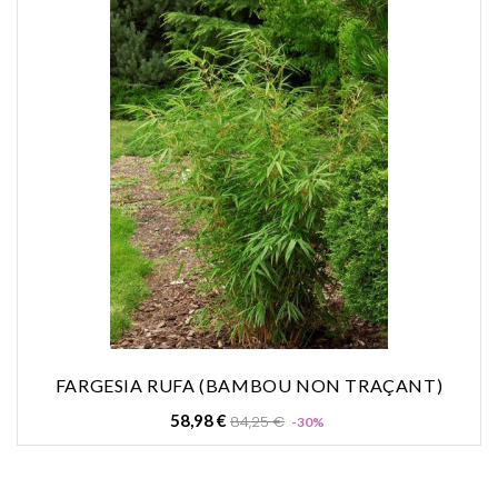
FARGESIA RUFA (BAMBOU NON TRAÇANT)
Prix
Prix
58,98 €
84,25 €
-30%
de
base