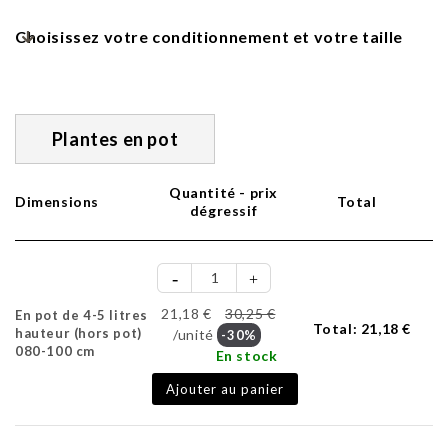
Choisissez votre conditionnement et votre taille
Plantes en pot
Quantité - prix
Dimensions
Total
dégressif
21,18 €
30,25 €
En pot de 4-5 litres
Total:
21,18 €
hauteur (hors pot)
/unité
-30%
080-100 cm
En stock
Ajouter au panier