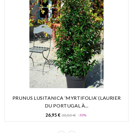
PRUNUS LUSITANICA ‘MYRTIFOLIA’ (LAURIER
DU PORTUGAL À...
Prix
Prix
26,95 €
38,50 €
-30%
de
base