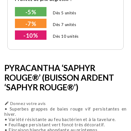
-5%
Dès 5 unités
-7%
Dès 7 unités
-10%
Dès 10 unités
PYRACANTHA ‘SAPHYR
ROUGE®’ (BUISSON ARDENT
‘SAPHYR ROUGE®’)

Donnez votre avis
• Superbes grappes de baies rouge vif persistantes en
hiver.
• Variété résistante au feu bactérien et à la tavelure.
• Feuillage persistant vert foncé très décoratif.
• Floraison blanche abondante au printemps.