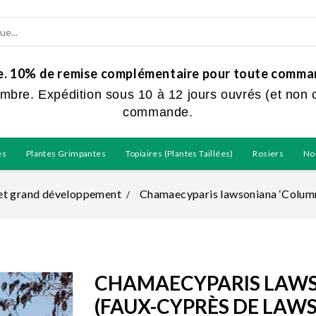
ue. 10% de remise complémentaire pour toute command
embre. Expédition sous 10 à 12 jours ouvrés (et non 
commande.
es
Plantes Grimpantes
Topiaires (plantes Taillées)
Rosiers
No
et grand développement
Chamaecyparis lawsoniana ‘Column
CHAMAECYPARIS LAWS
(FAUX-CYPRÈS DE LAW