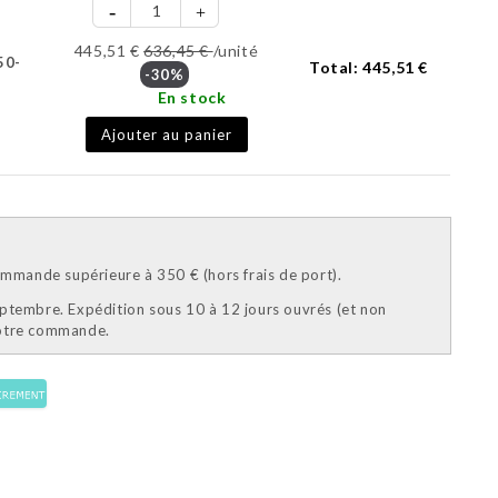
445,51 €
636,45 €
/unité
50-
Total:
445,51 €
-30%
En stock
Ajouter au panier
mande supérieure à 350 € (hors frais de port).
eptembre. Expédition sous 10 à 12 jours ouvrés (et non
votre commande.