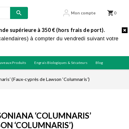

shopping_cart
Mon compte
0
e supérieure à 350 € (hors frais de port).
calendaires) à compter du vendredi suivant votre
uveaux Produits
Engrais Biologiques & Sécateurs
Blog
aris’ (Faux-cyprès de Lawson ‘Columnaris’)
ONIANA ‘COLUMNARIS’
SON ‘COLUMNARIS’)