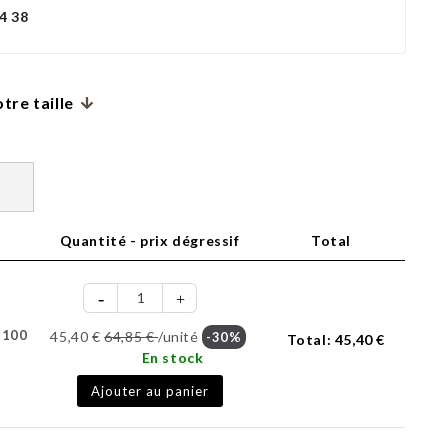
4 38
tre taille
Quantité - prix dégressif
Total
-100
45,40 €
64,85 €
/unité
-30%
Total:
45,40 €
En stock
Ajouter au panier