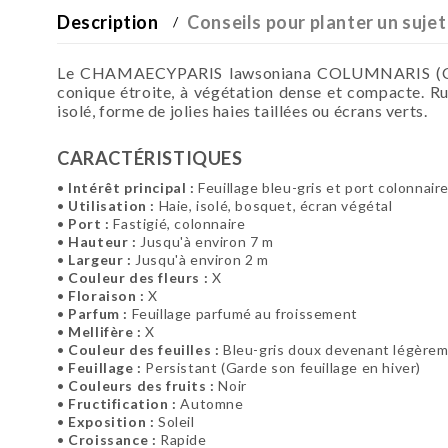
Description
Conseils pour planter un sujet
Le CHAMAECYPARIS lawsoniana COLUMNARIS (Cyprès
conique étroite, à végétation dense et compacte. Rust
isolé, forme de jolies haies taillées ou écrans verts.
CARACTÉRISTIQUES
•
Intérêt principal :
Feuillage bleu-gris et port colonnair
•
Utilisation :
Haie, isolé, bosquet, écran végétal
•
Port :
Fastigié, colonnaire
•
Hauteur :
Jusqu'à environ 7 m
•
Largeur :
Jusqu'à environ 2 m
•
Couleur des fleurs :
X
•
Floraison :
X
•
Parfum :
Feuillage parfumé au froissement
•
Mellifère :
X
•
Couleur des feuilles :
Bleu-gris doux devenant légèreme
•
Feuillage :
Persistant (Garde son feuillage en hiver)
•
Couleurs des fruits :
Noir
•
Fructification :
Automne
•
Exposition :
Soleil
•
Croissance :
Rapide