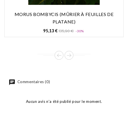
MORUS BOMBYCIS (MÛRIER À FEUILLES DE
PLATANE)
Prix
Prix
95,13 €
135,90 €
-30%
de
base
Commentaires (0)
Aucun avis n'a été publié pour le moment.