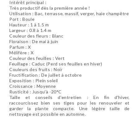
Intérêt principal :
Très productif dès la première année !
Utilisation : Bac, terrasse, massif, verger, haie champêtre
Port : Boule
Hauteur : 1 à 1.5 m
Largeur : 0.8 à 1.4 m
Couleur des fleurs : Blanc
Floraison : De mai à juin
Parfum : X
Mélifère : X
Couleur des feuilles : Vert
Feuillage : Caduc (Perd ses feuilles en hiver)
Couleurs des fruits : Noir
Fructification : De juillet à octobre
Exposition : Plein soleil
Croissance : Moyenne
Rusticité : Jusqu'à -20°C
Taille et conseils d'entretien : En fin d'hiver,
raccourcissez bien ses tiges pour les renouveler et
garder la plante compacte. Une légère taille de
nettoyage est possible en automne.
Soyez le premier à donner votre avis !