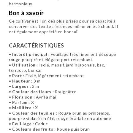
harmonieux.
Bon à savoir
Ce cultivar est l’un des plus prisés pour sa capacité à
conserver des teintes intenses même en été chaud. Il
est également apprécié en bonsaï.
CARACTÉRISTIQUES
•
Intérêt principal :
Feuillage très finement découpé
rouge pourpré et élégant port retombant
•
Utilisation :
Isolé, massif, jardin japonais, bac,
terrasse, bonsaï
•
Port :
Étalé, légèrement retombant
•
Hauteur :
3 m
•
Largeur :
3 m
•
Couleur des fleurs :
Rougeâtre
•
Floraison :
Avril à mai
•
Parfum :
X
•
Mellifère :
X
•
Couleur des feuilles :
Rouge brun au printemps,
pourpre violacé en été, rouge écarlate en automne
•
Feuillage :
Caduc
•
Couleurs des fruits :
Rouge puis brun