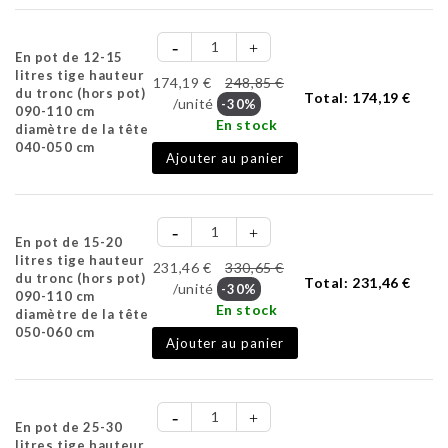
En pot de 12-15
litres tige hauteur
174,19 €
248,85 €
du tronc (hors pot)
Total:
174,19 €
/unité
-30%
090-110 cm
En stock
diamètre de la tête
040-050 cm
Ajouter au panier
En pot de 15-20
litres tige hauteur
231,46 €
330,65 €
du tronc (hors pot)
Total:
231,46 €
/unité
-30%
090-110 cm
En stock
diamètre de la tête
050-060 cm
Ajouter au panier
En pot de 25-30
litres tige hauteur