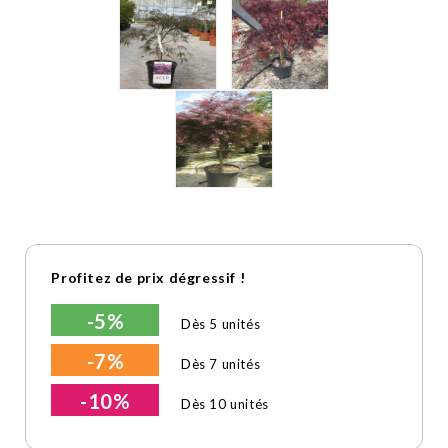
Profitez de prix dégressif !
-5%
Dès 5 unités
-7%
Dès 7 unités
-10%
Dès 10 unités