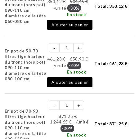
353,12 €
504,45 €
du tronc (hors pot)
Total:
353,12 €
/unité
-30%
090-110 cm
En stock
diamètre de la tête
060-080 cm
Ajouter au panier
En pot de 50-70
litres tige hauteur
461,23 €
658,90 €
du tronc (hors pot)
Total:
461,23 €
/unité
-30%
090-110 cm
En stock
diamètre de la tête
080-100 cm
Ajouter au panier
En pot de 70-90
871,25 €
litres tige hauteur
1 244,65 €
/unité
du tronc (hors pot)
Total:
871,25 €
090-110 cm
-30%
diamètre de la tête
En stock
100-125 cm