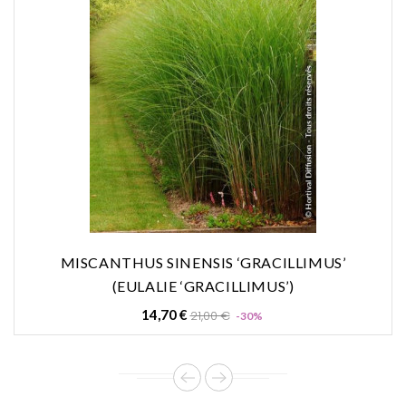
MISCANTHUS SINENSIS ‘GRACILLIMUS’
(EULALIE ‘GRACILLIMUS’)
Prix
Prix
14,70 €
21,00 €
-30%
de
base