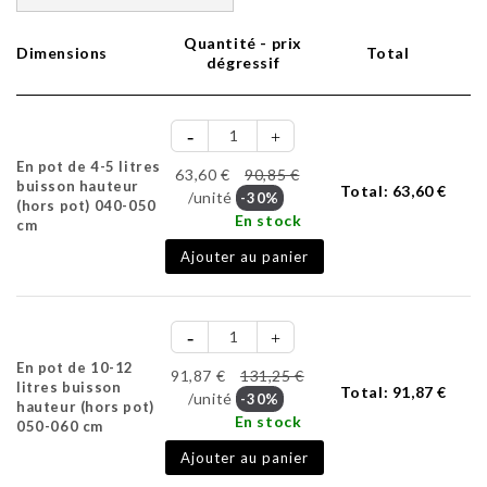
Quantité - prix
Dimensions
Total
dégressif
En pot de 4-5 litres
63,60 €
90,85 €
buisson hauteur
Total:
63,60 €
/unité
-30%
(hors pot) 040-050
En stock
cm
Ajouter au panier
En pot de 10-12
91,87 €
131,25 €
litres buisson
Total:
91,87 €
/unité
-30%
hauteur (hors pot)
En stock
050-060 cm
Ajouter au panier