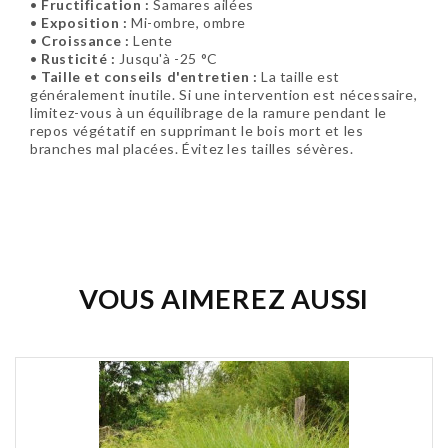
•
Fructification :
Samares ailées
•
Exposition :
Mi-ombre, ombre
•
Croissance :
Lente
•
Rusticité :
Jusqu'à -25 °C
•
Taille et conseils d'entretien :
La taille est
généralement inutile. Si une intervention est nécessaire,
limitez-vous à un équilibrage de la ramure pendant le
repos végétatif en supprimant le bois mort et les
branches mal placées. Évitez les tailles sévères.
Soyez le premier à donner votre avis !
VOUS AIMEREZ AUSSI