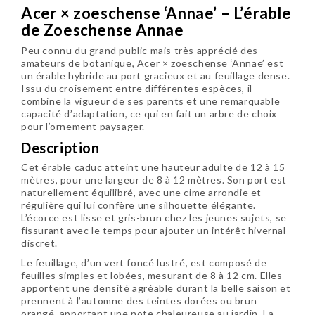
Acer × zoeschense ‘Annae’ – L’érable
de Zoeschense Annae
Peu connu du grand public mais très apprécié des
amateurs de botanique,
Acer × zoeschense ‘Annae’
est
un érable hybride au port gracieux et au feuillage dense.
Issu du croisement entre différentes espèces, il
combine la vigueur de ses parents et une remarquable
capacité d’adaptation, ce qui en fait un arbre de choix
pour l’ornement paysager.
Description
Cet érable caduc atteint une hauteur adulte de 12 à 15
mètres, pour une largeur de 8 à 12 mètres. Son port est
naturellement équilibré, avec une cime arrondie et
régulière qui lui confère une silhouette élégante.
L’écorce est lisse et gris-brun chez les jeunes sujets, se
fissurant avec le temps pour ajouter un intérêt hivernal
discret.
Le feuillage, d’un vert foncé lustré, est composé de
feuilles simples et lobées, mesurant de 8 à 12 cm. Elles
apportent une densité agréable durant la belle saison et
prennent à l’automne des teintes dorées ou brun
orangé, apportant une note chaleureuse au jardin. La