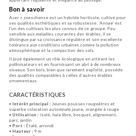
Bon à savoir
Acer × zoeschense est un hybride horticole, cultivé pour
ses qualités esthétiques et sa robustesse. ‘Annae’ est
l’un des cultivars les plus connus de ce groupe. Peu
sensible aux maladies courantes des érables, il se
distingue par sa croissance régulière et son excellente
tolérance aux conditions urbaines comme la pollution
atmosphérique et la compaction des sols.
Il joue également un rôle écologique en attirant les
pollinisateurs et en fournissant un abri à de nombreux
oiseaux. Son bois, bien que rarement exploité, possède
des qualités comparables à celles d’autres érables
ornementaux.
CARACTÉRISTIQUES
•
Intérêt principal :
Jeunes pousses rougeâtres et
superbe coloration automnale jaune, orangée à rouge
•
Utilisation :
Isolé, haie libre, bosquet, alignement,
parc, jardin
•
Port :
Étalé, arrondi
•
Hauteur :
9 m