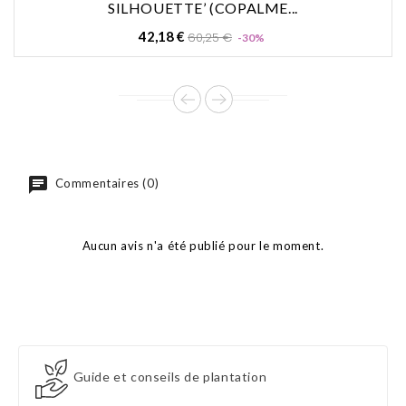
SILHOUETTE’ (COPALME...
Prix
Prix
42,18 €
60,25 €
-30%
de
base
Commentaires (0)
Aucun avis n'a été publié pour le moment.
Guide et conseils de plantation