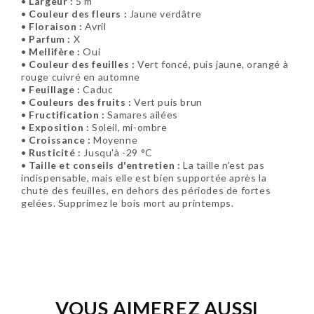
•
Largeur :
5 m
•
Couleur des fleurs :
Jaune verdâtre
•
Floraison :
Avril
•
Parfum :
X
•
Mellifère :
Oui
•
Couleur des feuilles :
Vert foncé, puis jaune, orangé à
rouge cuivré en automne
•
Feuillage :
Caduc
•
Couleurs des fruits :
Vert puis brun
•
Fructification :
Samares ailées
•
Exposition :
Soleil, mi-ombre
•
Croissance :
Moyenne
•
Rusticité :
Jusqu'à -29 °C
•
Taille et conseils d'entretien :
La taille n'est pas
indispensable, mais elle est bien supportée après la
chute des feuilles, en dehors des périodes de fortes
gelées. Supprimez le bois mort au printemps.
Soyez le premier à donner votre avis !
VOUS AIMEREZ AUSSI