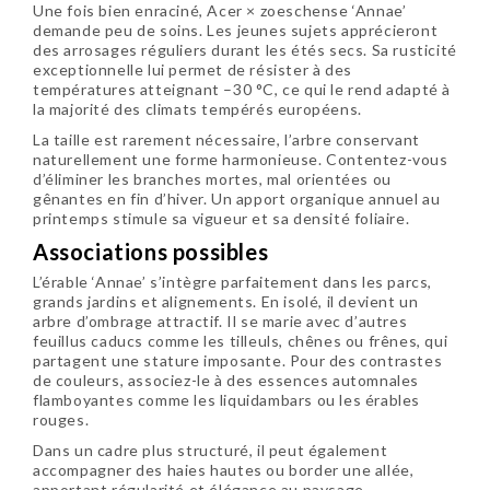
Une fois bien enraciné, Acer × zoeschense ‘Annae’
demande peu de soins. Les jeunes sujets apprécieront
des arrosages réguliers durant les étés secs. Sa rusticité
exceptionnelle lui permet de résister à des
températures atteignant
–30 °C
, ce qui le rend adapté à
la majorité des climats tempérés européens.
La taille est rarement nécessaire, l’arbre conservant
naturellement une forme harmonieuse. Contentez-vous
d’éliminer les branches mortes, mal orientées ou
gênantes en fin d’hiver. Un apport organique annuel au
printemps stimule sa vigueur et sa densité foliaire.
Associations possibles
L’érable ‘Annae’ s’intègre parfaitement dans les parcs,
grands jardins et alignements. En isolé, il devient un
arbre d’ombrage attractif. Il se marie avec d’autres
feuillus caducs comme les tilleuls, chênes ou frênes, qui
partagent une stature imposante. Pour des contrastes
de couleurs, associez-le à des essences automnales
flamboyantes comme les liquidambars ou les érables
rouges.
Dans un cadre plus structuré, il peut également
accompagner des haies hautes ou border une allée,
apportant régularité et élégance au paysage.