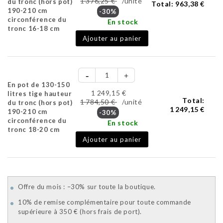
1 376,25 €
/unité
du tronc (hors pot)
Total:
963,38 €
190-210 cm
-30%
circonférence du
En stock
tronc 16-18 cm
Ajouter au panier
En pot de 130-150
1 249,15 €
litres tige hauteur
Total:
1 784,50 €
/unité
du tronc (hors pot)
1 249,15 €
190-210 cm
-30%
circonférence du
En stock
tronc 18-20 cm
Ajouter au panier
Offre du mois : –30% sur toute la boutique.
10% de remise complémentaire pour toute commande
supérieure à 350 € (hors frais de port).