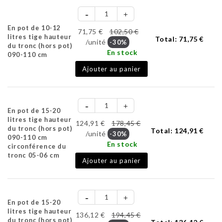
En pot de 10-12
71,75 €
102,50 €
litres tige hauteur
Total:
71,75 €
/unité
-30%
du tronc (hors pot)
En stock
090-110 cm
Ajouter au panier
En pot de 15-20
litres tige hauteur
124,91 €
178,45 €
du tronc (hors pot)
Total:
124,91 €
/unité
-30%
090-110 cm
En stock
circonférence du
tronc 05-06 cm
Ajouter au panier
En pot de 15-20
litres tige hauteur
136,12 €
194,45 €
du tronc (hors pot)