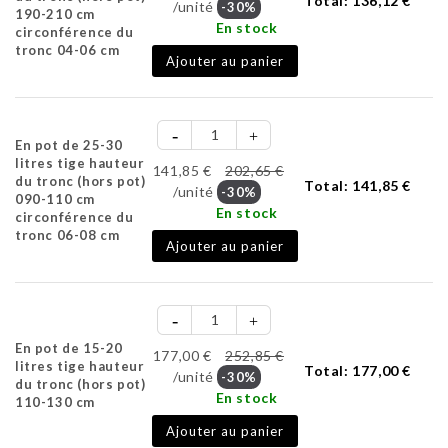
Total:
136,12 €
/unité
-30%
190-210 cm
En stock
circonférence du
tronc 04-06 cm
Ajouter au panier
En pot de 25-30
litres tige hauteur
141,85 €
202,65 €
du tronc (hors pot)
Total:
141,85 €
/unité
-30%
090-110 cm
En stock
circonférence du
tronc 06-08 cm
Ajouter au panier
En pot de 15-20
177,00 €
252,85 €
litres tige hauteur
Total:
177,00 €
/unité
-30%
du tronc (hors pot)
En stock
110-130 cm
Ajouter au panier