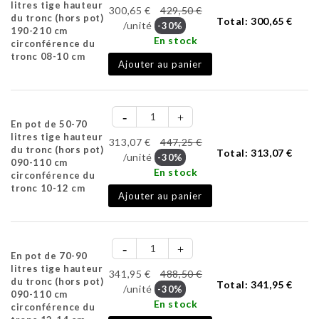
litres tige hauteur
300,65 €
429,50 €
du tronc (hors pot)
Total:
300,65 €
/unité
-30%
190-210 cm
En stock
circonférence du
tronc 08-10 cm
Ajouter au panier
En pot de 50-70
litres tige hauteur
313,07 €
447,25 €
du tronc (hors pot)
Total:
313,07 €
/unité
-30%
090-110 cm
En stock
circonférence du
tronc 10-12 cm
Ajouter au panier
En pot de 70-90
litres tige hauteur
341,95 €
488,50 €
du tronc (hors pot)
Total:
341,95 €
/unité
-30%
090-110 cm
En stock
circonférence du