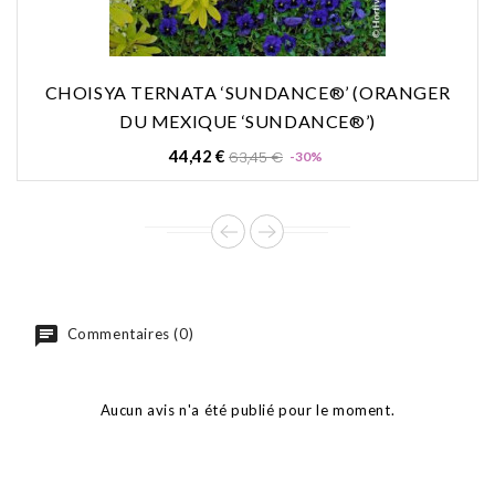
CHOISYA TERNATA ‘SUNDANCE®’ (ORANGER
DU MEXIQUE ‘SUNDANCE®’)
Prix
Prix
44,42 €
63,45 €
-30%
de
base
Commentaires (0)
Aucun avis n'a été publié pour le moment.