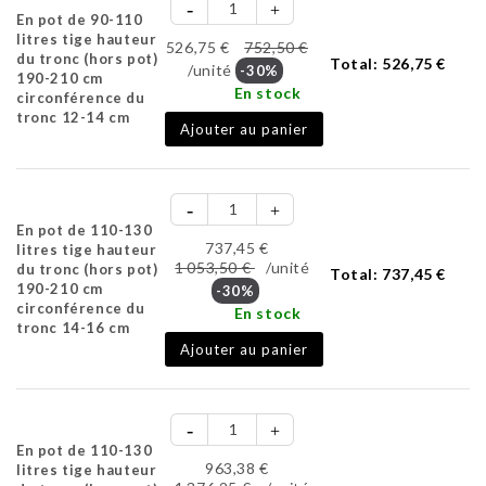
En pot de 90-110
litres tige hauteur
526,75 €
752,50 €
du tronc (hors pot)
Total:
526,75 €
/unité
-30%
190-210 cm
En stock
circonférence du
tronc 12-14 cm
Ajouter au panier
En pot de 110-130
737,45 €
litres tige hauteur
1 053,50 €
/unité
du tronc (hors pot)
Total:
737,45 €
190-210 cm
-30%
circonférence du
En stock
tronc 14-16 cm
Ajouter au panier
En pot de 110-130
963,38 €
litres tige hauteur