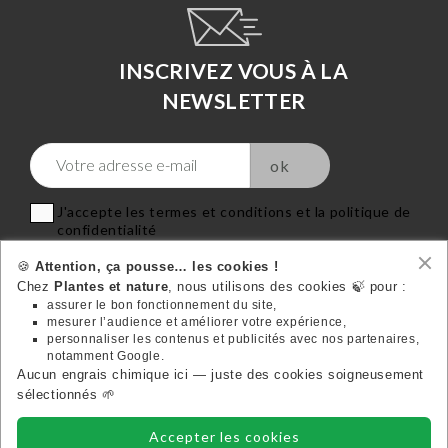
INSCRIVEZ VOUS À LA
NEWSLETTER
J'accepte les termes et conditions et la politique de
confidentialité
🍪
Attention, ça pousse… les cookies !
Chez
Plantes et nature
, nous utilisons des cookies 🍃 pour :
assurer le bon fonctionnement du site,
mesurer l’audience et améliorer votre expérience,
VOTRE COMPTE
personnaliser les contenus et publicités avec nos partenaires,

notamment Google.
Aucun engrais chimique ici — juste des cookies soigneusement
Suivez-nous:
sélectionnés 🌱
Accepter les cookies
INFORMATIONS