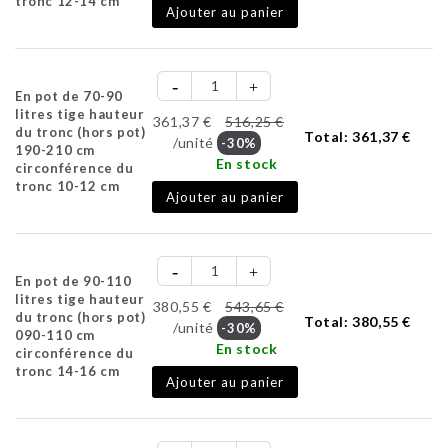
tronc 12-14 cm
Ajouter au panier
En pot de 70-90
litres tige hauteur
361,37 €
516,25 €
du tronc (hors pot)
Total:
361,37 €
/unité
-30%
190-210 cm
En stock
circonférence du
tronc 10-12 cm
Ajouter au panier
En pot de 90-110
litres tige hauteur
380,55 €
543,65 €
du tronc (hors pot)
Total:
380,55 €
/unité
-30%
090-110 cm
En stock
circonférence du
tronc 14-16 cm
Ajouter au panier