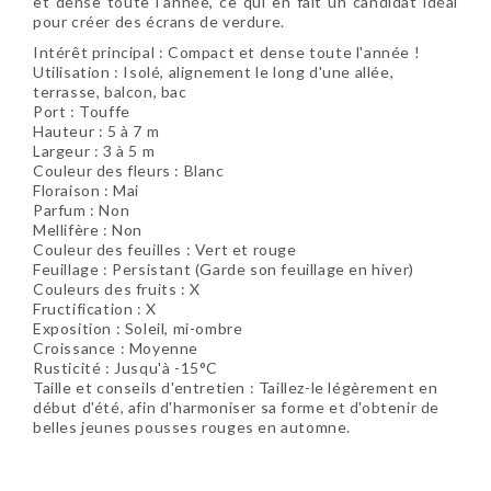
et dense toute l'année, ce qui en fait un candidat idéal
pour créer des écrans de verdure.
Intérêt principal : Compact et dense toute l'année !
Utilisation : Isolé, alignement le long d'une allée,
terrasse, balcon, bac
Port : Touffe
Hauteur : 5 à 7 m
Largeur : 3 à 5 m
Couleur des fleurs : Blanc
Floraison : Mai
Parfum : Non
Mellifère : Non
Couleur des feuilles : Vert et rouge
Feuillage : Persistant (Garde son feuillage en hiver)
Couleurs des fruits : X
Fructification : X
Exposition : Soleil, mi-ombre
Croissance : Moyenne
Rusticité : Jusqu'à -15°C
Taille et conseils d'entretien : Taillez-le légèrement en
début d'été, afin d'harmoniser sa forme et d'obtenir de
belles jeunes pousses rouges en automne.
Soyez le premier à donner votre avis !