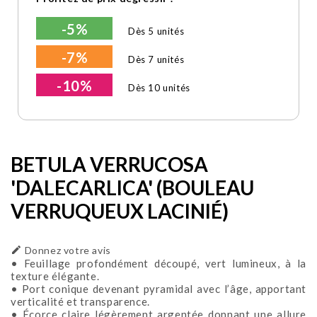
-5%
Dès 5 unités
-7%
Dès 7 unités
-10%
Dès 10 unités
BETULA VERRUCOSA
'DALECARLICA' (BOULEAU
VERRUQUEUX LACINIÉ)

Donnez votre avis
• Feuillage profondément découpé, vert lumineux, à la
texture élégante.
• Port conique devenant pyramidal avec l’âge, apportant
verticalité et transparence.
• Écorce claire légèrement argentée donnant une allure