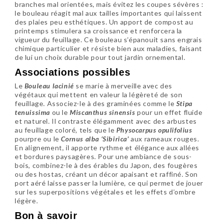
branches mal orientées, mais évitez les coupes sévères :
le bouleau réagit mal aux tailles importantes qui laissent
des plaies peu esthétiques. Un apport de compost au
printemps stimulera sa croissance et renforcera la
vigueur du feuillage. Ce bouleau s’épanouit sans engrais
chimique particulier et résiste bien aux maladies, faisant
de lui un choix durable pour tout jardin ornemental.
Associations possibles
Le
Bouleau lacinié
se marie à merveille avec des
végétaux qui mettent en valeur la légèreté de son
feuillage. Associez-le à des graminées comme le
Stipa
tenuissima
ou le
Miscanthus sinensis
pour un effet fluide
et naturel. Il contraste élégamment avec des arbustes
au feuillage coloré, tels que le
Physocarpus opulifolius
pourpre ou le
Cornus alba ‘Sibirica’
aux rameaux rouges.
En alignement, il apporte rythme et élégance aux allées
et bordures paysagères. Pour une ambiance de sous-
bois, combinez-le à des érables du Japon, des fougères
ou des hostas, créant un décor apaisant et raffiné. Son
port aéré laisse passer la lumière, ce qui permet de jouer
sur les superpositions végétales et les effets d’ombre
légère.
Bon à savoir