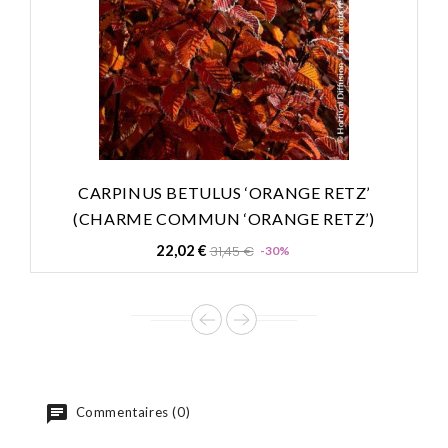
CARPINUS BETULUS ‘ORANGE RETZ’
(CHARME COMMUN ‘ORANGE RETZ’)
Prix
Prix
22,02 €
31,45 €
-30%
de
base
Commentaires (0)