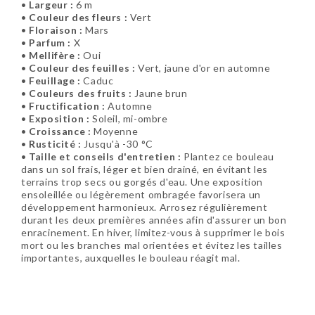
•
Largeur :
6 m
•
Couleur des fleurs :
Vert
•
Floraison :
Mars
•
Parfum :
X
•
Mellifère :
Oui
•
Couleur des feuilles :
Vert, jaune d'or en automne
•
Feuillage :
Caduc
•
Couleurs des fruits :
Jaune brun
•
Fructification :
Automne
•
Exposition :
Soleil, mi-ombre
•
Croissance :
Moyenne
•
Rusticité :
Jusqu'à -30 °C
•
Taille et conseils d'entretien :
Plantez ce bouleau
dans un sol frais, léger et bien drainé, en évitant les
terrains trop secs ou gorgés d'eau. Une exposition
ensoleillée ou légèrement ombragée favorisera un
développement harmonieux. Arrosez régulièrement
durant les deux premières années afin d'assurer un bon
enracinement. En hiver, limitez-vous à supprimer le bois
mort ou les branches mal orientées et évitez les tailles
importantes, auxquelles le bouleau réagit mal.