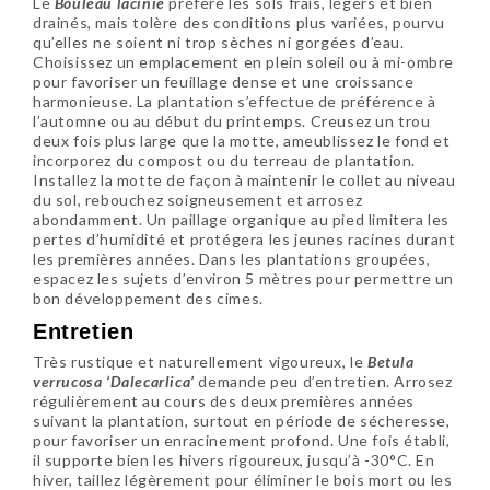
Le
Bouleau lacinié
préfère les sols frais, légers et bien
drainés, mais tolère des conditions plus variées, pourvu
qu’elles ne soient ni trop sèches ni gorgées d’eau.
Choisissez un emplacement en plein soleil ou à mi-ombre
pour favoriser un feuillage dense et une croissance
harmonieuse. La plantation s’effectue de préférence à
l’automne ou au début du printemps. Creusez un trou
deux fois plus large que la motte, ameublissez le fond et
incorporez du compost ou du terreau de plantation.
Installez la motte de façon à maintenir le collet au niveau
du sol, rebouchez soigneusement et arrosez
abondamment. Un paillage organique au pied limitera les
pertes d’humidité et protégera les jeunes racines durant
les premières années. Dans les plantations groupées,
espacez les sujets d’environ 5 mètres pour permettre un
bon développement des cimes.
Entretien
Très rustique et naturellement vigoureux, le
Betula
verrucosa ‘Dalecarlica’
demande peu d’entretien. Arrosez
régulièrement au cours des deux premières années
suivant la plantation, surtout en période de sécheresse,
pour favoriser un enracinement profond. Une fois établi,
il supporte bien les hivers rigoureux, jusqu’à -30°C. En
hiver, taillez légèrement pour éliminer le bois mort ou les