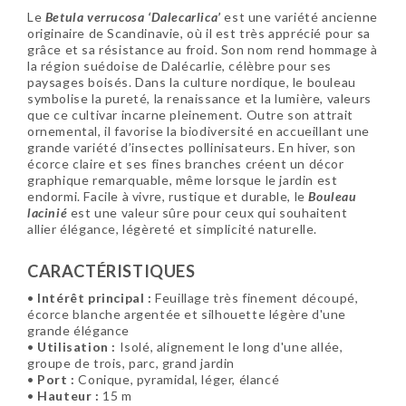
Le
Betula verrucosa ‘Dalecarlica’
est une variété ancienne
originaire de Scandinavie, où il est très apprécié pour sa
grâce et sa résistance au froid. Son nom rend hommage à
la région suédoise de Dalécarlie, célèbre pour ses
paysages boisés. Dans la culture nordique, le bouleau
symbolise la pureté, la renaissance et la lumière, valeurs
que ce cultivar incarne pleinement. Outre son attrait
ornemental, il favorise la biodiversité en accueillant une
grande variété d’insectes pollinisateurs. En hiver, son
écorce claire et ses fines branches créent un décor
graphique remarquable, même lorsque le jardin est
endormi. Facile à vivre, rustique et durable, le
Bouleau
lacinié
est une valeur sûre pour ceux qui souhaitent
allier élégance, légèreté et simplicité naturelle.
CARACTÉRISTIQUES
•
Intérêt principal :
Feuillage très finement découpé,
écorce blanche argentée et silhouette légère d'une
grande élégance
•
Utilisation :
Isolé, alignement le long d'une allée,
groupe de trois, parc, grand jardin
•
Port :
Conique, pyramidal, léger, élancé
•
Hauteur :
15 m