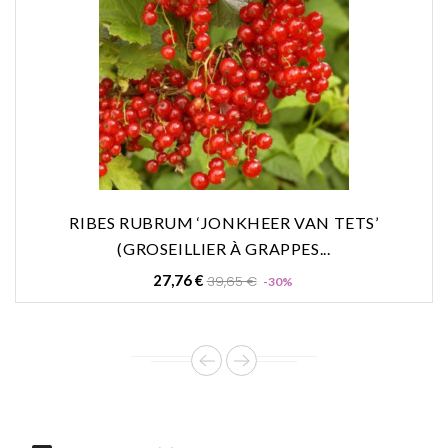
RIBES RUBRUM ‘JONKHEER VAN TETS’
(GROSEILLIER À GRAPPES...
Prix
Prix
27,76 €
39,65 €
-30%
de
base