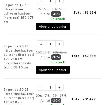
En pot de 12-15
96,36 €
137,65 €
litres forme
Total:
96,36 €
baliveau hauteur
/unité
-30%
(hors pot) 150-175
En stock
cm
Ajouter au panier
En pot de 20-25
litres tige hauteur
162,58 €
232,25 €
du tronc (hors pot)
Total:
162,58 €
/unité
-30%
190-210 cm
En stock
circonférence du
tronc 08-10 cm
Ajouter au panier
En pot de 20-25
litres tige hauteur
206,47 €
294,95 €
du tronc (hors pot)
Total:
206,47 €
/unité
-30%
190-210 cm