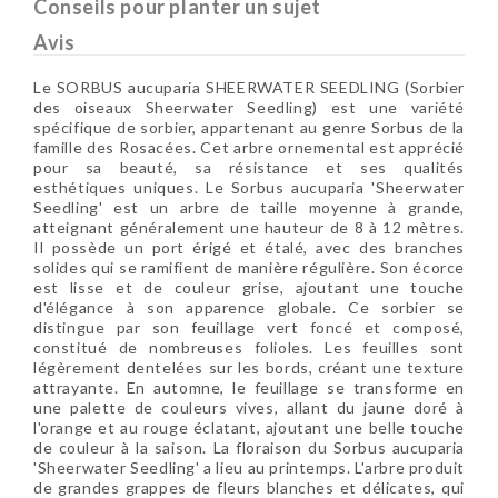
Conseils pour planter un sujet
Avis
Le SORBUS aucuparia SHEERWATER SEEDLING (Sorbier
des oiseaux Sheerwater Seedling) est une variété
spécifique de sorbier, appartenant au genre Sorbus de la
famille des Rosacées. Cet arbre ornemental est apprécié
pour sa beauté, sa résistance et ses qualités
esthétiques uniques. Le Sorbus aucuparia 'Sheerwater
Seedling' est un arbre de taille moyenne à grande,
atteignant généralement une hauteur de 8 à 12 mètres.
Il possède un port érigé et étalé, avec des branches
solides qui se ramifient de manière régulière. Son écorce
est lisse et de couleur grise, ajoutant une touche
d'élégance à son apparence globale. Ce sorbier se
distingue par son feuillage vert foncé et composé,
constitué de nombreuses folioles. Les feuilles sont
légèrement dentelées sur les bords, créant une texture
attrayante. En automne, le feuillage se transforme en
une palette de couleurs vives, allant du jaune doré à
l'orange et au rouge éclatant, ajoutant une belle touche
de couleur à la saison. La floraison du Sorbus aucuparia
'Sheerwater Seedling' a lieu au printemps. L'arbre produit
de grandes grappes de fleurs blanches et délicates, qui