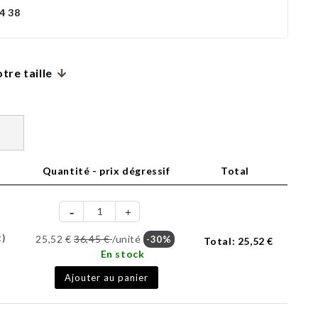
4 38
tre taille
Quantité - prix dégressif
Total
t)
25,52 €
36,45 €
/unité
-30%
Total:
25,52 €
En stock
Ajouter au panier