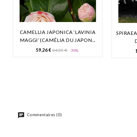
CAMELLIA JAPONICA ‘LAVINIA
SPIRAEA
MAGGI’ (CAMÉLIA DU JAPON...
Prix
Prix
59,26 €
84,65 €
-30%
de
base
Commentaires (0)