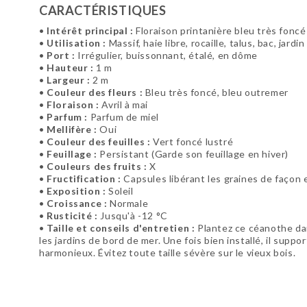
CARACTÉRISTIQUES
•
Intérêt principal :
Floraison printanière bleu très foncé
•
Utilisation :
Massif, haie libre, rocaille, talus, bac, jard
•
Port :
Irrégulier, buissonnant, étalé, en dôme
•
Hauteur :
1 m
•
Largeur :
2 m
•
Couleur des fleurs :
Bleu très foncé, bleu outremer
•
Floraison :
Avril à mai
•
Parfum :
Parfum de miel
•
Mellifère :
Oui
•
Couleur des feuilles :
Vert foncé lustré
•
Feuillage :
Persistant (Garde son feuillage en hiver)
•
Couleurs des fruits :
X
•
Fructification :
Capsules libérant les graines de façon 
•
Exposition :
Soleil
•
Croissance :
Normale
•
Rusticité :
Jusqu'à -12 °C
•
Taille et conseils d'entretien :
Plantez ce céanothe dans
les jardins de bord de mer. Une fois bien installé, il supp
harmonieux. Évitez toute taille sévère sur le vieux bois.
Soyez le premier à donner votre avis !