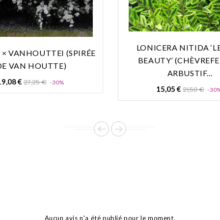
LONICERA NITIDA ‘
 × VANHOUTTEI (SPIRÉE
BEAUTY’ (CHÈVREFE
DE VAN HOUTTE)
ARBUSTIF...
Prix
Prix
19,08 €
27,25 €
-30%
Prix
15,05 €
21,50 €
-30
de
de
base
base
Aucun avis n'a été publié pour le moment.