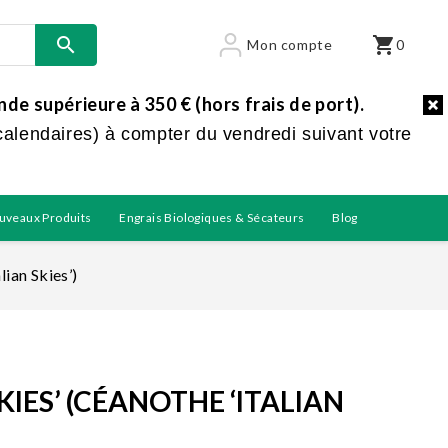

shopping_cart
Mon compte
0
e supérieure à 350 € (hors frais de port).
calendaires) à compter du vendredi suivant votre
uveaux Produits
Engrais Biologiques & Sécateurs
Blog
lian Skies’)
KIES’ (CÉANOTHE ‘ITALIAN