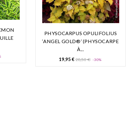
LEMON
PHYSOCARPUS OPULIFOLIUS
UILLE
‘ANGEL GOLD®’ (PHYSOCARPE
À...
Prix
%
Prix
Prix
19,95 €
28,50 €
-30%
de
base