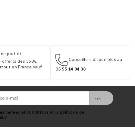
 de port et
Conseillers disponibles au
 offerts dès 350€,
artout en France sauf
05 55 14 84 38
es termes et conditions et la politique de
lité