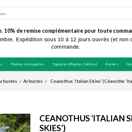
ue. 10% de remise complémentaire pour toute command
embre. Expédition sous 10 à 12 jours ouvrés (et non 
commande.
es
Plantes Grimpantes
Topiaires (plantes Taillées)
Rosiers
No
Arbustes
Arbustes
Ceanothus ‘Italian Skies’ (Céanothe ‘Ita
CEANOTHUS ‘ITALIAN S
SKIES’)