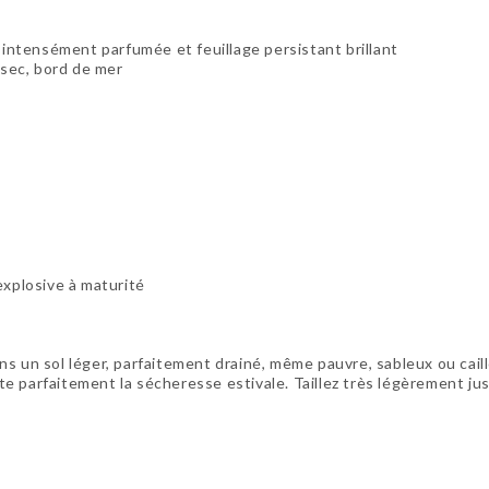
 intensément parfumée et feuillage persistant brillant
in sec, bord de mer
explosive à maturité
 un sol léger, parfaitement drainé, même pauvre, sableux ou caillo
orte parfaitement la sécheresse estivale. Taillez très légèrement ju