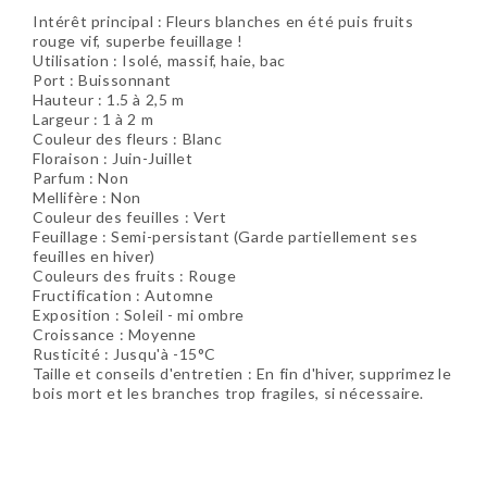
Intérêt principal : Fleurs blanches en été puis fruits
rouge vif, superbe feuillage !
Utilisation : Isolé, massif, haie, bac
Port : Buissonnant
Hauteur : 1.5 à 2,5 m
Largeur : 1 à 2 m
Couleur des fleurs : Blanc
Floraison : Juin-Juillet
Parfum : Non
Mellifère : Non
Couleur des feuilles : Vert
Feuillage : Semi-persistant (Garde partiellement ses
feuilles en hiver)
Couleurs des fruits : Rouge
Fructification : Automne
Exposition : Soleil - mi ombre
Croissance : Moyenne
Rusticité : Jusqu'à -15°C
Taille et conseils d'entretien : En fin d'hiver, supprimez le
bois mort et les branches trop fragiles, si nécessaire.
Soyez le premier à donner votre avis !