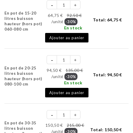
En pot de 15-20
64,75 €
92,50 €
litres buisson
Total:
64,75 €
/unité
-30%
hauteur (hors pot)
En stock
060-080 cm
Ajouter au panier
En pot de 20-25
94,50 €
135,00 €
litres buisson
Total:
94,50 €
/unité
-30%
hauteur (hors pot)
En stock
080-100 cm
Ajouter au panier
En pot de 30-35
150,50 €
215,00 €
litres buisson
Total:
150,50 €
/unité
-30%