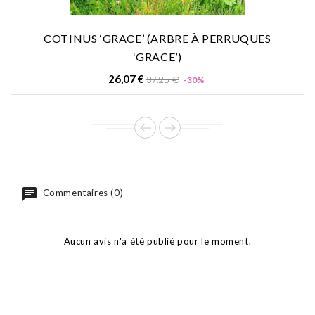
COTINUS ‘GRACE’ (ARBRE À PERRUQUES
‘GRACE’)
Prix
Prix
26,07 €
37,25 €
-30%
de
base
Commentaires (0)
Aucun avis n'a été publié pour le moment.