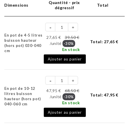
Quantité - prix
Dimensions
Total
dégressif
En pot de 4-5 litres
27,65 €
39,50 €
buisson hauteur
Total:
27,65 €
/unité
-30%
(hors pot) 030-040
En stock
cm
Ajouter au panier
En pot de 10-12
47,95 €
68,50 €
litres buisson
Total:
47,95 €
/unité
-30%
hauteur (hors pot)
En stock
040-060 cm
Ajouter au panier