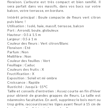
floraison. L'arbuste est très compact et bien ramifié. Il
sera parfait dans vos massifs, dans vos bacs sur votre
balcon, votre terrasse, en bordure.
Intérêt principal : Boule compacte de fleurs vert citron
puis blanc
!
Utilisation :
Isolé, haie, massif, terrasse, balcon
Port :
Arrondi, boule, globuleux
Hauteur : 0.5 à 1.5 m
Largeur : 0.5 à 1 m
Couleur des fleurs : Vert citron/Blanc
Floraison : Eté
Parfum : Non
Mellifère : Non
Couleur des feuilles : Vert
Feuillage : Caduc
Couleurs des fruits : X
Fructification : X
Exposition : Soleil et mi-ombre
Croissance :
Rapide
Rusticité : Jusqu'à -15°C
Taille et conseils d'entretien :
Assez courte en fin d'hiver
pour obtenir de grandes grappes de fleurs. La taille est
néanmoins facultative. En avril, supprimez le bois mort ou
trop grêle, raccourcissez les tiges ayant fleuri à 15 cm de