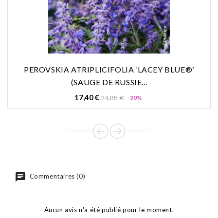
PEROVSKIA ATRIPLICIFOLIA ‘LACEY BLUE®’
(SAUGE DE RUSSIE...
Prix
Prix
17,40 €
24,85 €
-30%
de
base
Commentaires (0)
Aucun avis n'a été publié pour le moment.