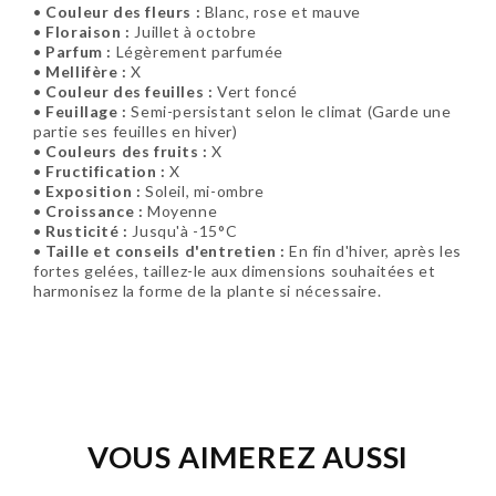
•
Couleur des fleurs :
Blanc, rose et mauve
•
Floraison :
Juillet à octobre
•
Parfum :
Légèrement parfumée
•
Mellifère :
X
•
Couleur des feuilles :
Vert foncé
•
Feuillage :
Semi-persistant selon le climat (Garde une
partie ses feuilles en hiver)
•
Couleurs des fruits :
X
•
Fructification :
X
•
Exposition :
Soleil, mi-ombre
•
Croissance :
Moyenne
•
Rusticité :
Jusqu'à -15°C
•
Taille et conseils d'entretien :
En fin d'hiver, après les
fortes gelées, taillez-le aux dimensions souhaitées et
harmonisez la forme de la plante si nécessaire.
Soyez le premier à donner votre avis !
VOUS AIMEREZ AUSSI