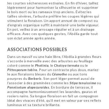
les courtes sécheresses estivales. En fin d’hiver, taillez
légèrement pour harmoniser la silhouette et supprimer
le bois mort ou les rameaux trop anciens. Évitez les
tailles sévères, l’arbuste préfère les coupes légères qui
stimulent la floraison. Un apport annuel de compost ou
d’engrais organique suffit à maintenir une belle vigueur.
En pot, veillez à un arrosage régulier et à un drainage
efficace. Avec ces quelques gestes, l’Abélia garde tout
son éclat année après année.
ASSOCIATIONS POSSIBLES
Dans un massif ou une haie libre, l’Abélia à grandes fleurs
s’accorde à merveille avec des arbustes au feuillage
coloré comme le
Photinia
, le
Choisya ternata
ou le
Pittosporum tobira
. Pour un contraste plus doux, mariez-
le aux floraisons bleues du
Céanothe
ou aux tons
pourpres du
Berberis
. Son port léger permet aussi de
l’associer à des graminées comme les
Stipa tenuissima
ou
Pennisetum alopecuroides
. En bordure de terrasse, il
accompagne harmonieusement les lavandes, gauras et
rosiers nains. Sa longue floraison en fait un compagnon
idéal des vivaces d’été, qu’il met en valeur par ses reflets
lumineux et sa texture brillante.