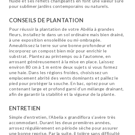
fluide et ses reflets changeants en font une valeur sûre
pour sublimer jardins contemporains ou naturels.
CONSEILS DE PLANTATION
Pour réussir la plantation de votre Abélia à grandes
fleurs, installez-le dans un sol ordinaire mais bien drainé,
à une exposition ensoleillée ou mi-ombragée.
Ameublissez la terre sur une bonne profondeur et
incorporez un compost bien mûr pour enrichir le
substrat. Plantez au printemps ou à l’automne, en
arrosant généreusement à la mise en place. Laissez
environ 80 cm à 1 m entre deux sujets si vous formez
une haie. Dans les régions froides, choisissez un
emplacement abrité des vents dominants et paillez le
pied pour protéger la souche. En bac, optez pour un
contenant large et profond garni d’un mélange drainant,
afin de garantir la stabilité et la vigueur de la plante.
ENTRETIEN
Simple d’entretien, l’Abelia x grandiflora s’avère très
accommodant. Durant les deux premières années,
arrosez régulièrement en période sèche pour assurer
une bonne reprise. Par la suite, il tolère sans difficulté