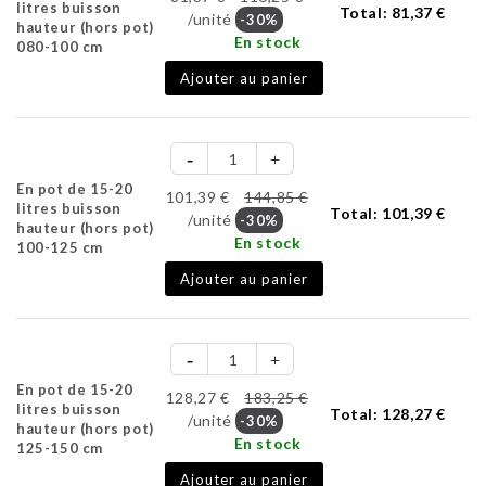
litres buisson
Total:
81,37 €
/unité
-30%
hauteur (hors pot)
En stock
080-100 cm
Ajouter au panier
En pot de 15-20
101,39 €
144,85 €
litres buisson
Total:
101,39 €
/unité
-30%
hauteur (hors pot)
En stock
100-125 cm
Ajouter au panier
En pot de 15-20
128,27 €
183,25 €
litres buisson
Total:
128,27 €
/unité
-30%
hauteur (hors pot)
En stock
125-150 cm
Ajouter au panier