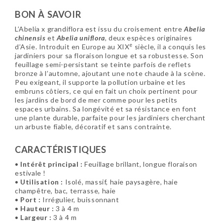
BON À SAVOIR
L’Abelia x grandiflora est issu du croisement entre
Abelia
chinensis
et
Abelia uniflora
, deux espèces originaires
e
d’Asie. Introduit en Europe au XIX
siècle, il a conquis les
jardiniers pour sa floraison longue et sa robustesse. Son
feuillage semi-persistant se teinte parfois de reflets
bronze à l’automne, ajoutant une note chaude à la scène.
Peu exigeant, il supporte la pollution urbaine et les
embruns côtiers, ce qui en fait un choix pertinent pour
les jardins de bord de mer comme pour les petits
espaces urbains. Sa longévité et sa résistance en font
une plante durable, parfaite pour les jardiniers cherchant
un arbuste fiable, décoratif et sans contrainte.
CARACTÉRISTIQUES
•
Intérêt principal :
Feuillage brillant, longue floraison
estivale !
•
Utilisation :
Isolé, massif, haie paysagère, haie
champêtre, bac, terrasse, haie
•
Port :
Irrégulier, buissonnant
•
Hauteur :
3 à 4 m
•
Largeur :
3 à 4 m