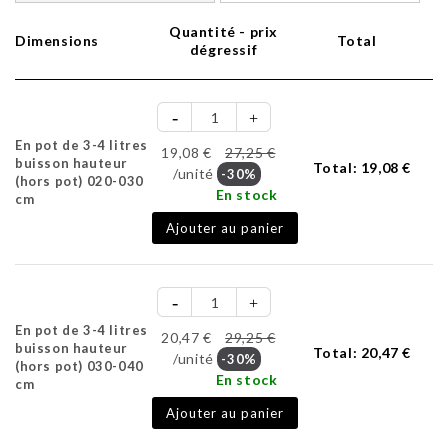
Quantité - prix
Dimensions
Total
dégressif
En pot de 3-4 litres
19,08 €
27,25 €
buisson hauteur
Total:
19,08 €
/unité
-30%
(hors pot) 020-030
En stock
cm
Ajouter au panier
En pot de 3-4 litres
20,47 €
29,25 €
buisson hauteur
Total:
20,47 €
/unité
-30%
(hors pot) 030-040
En stock
cm
Ajouter au panier