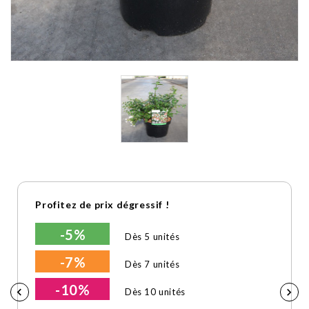
Profitez de prix dégressif !
-5%
Dès 5 unités
-7%
Dès 7 unités
-10%


Dès 10 unités