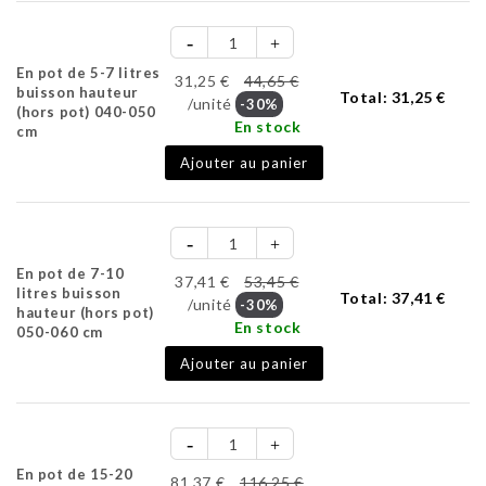
En pot de 5-7 litres
31,25 €
44,65 €
buisson hauteur
Total:
31,25 €
/unité
-30%
(hors pot) 040-050
En stock
cm
Ajouter au panier
En pot de 7-10
37,41 €
53,45 €
litres buisson
Total:
37,41 €
/unité
-30%
hauteur (hors pot)
En stock
050-060 cm
Ajouter au panier
En pot de 15-20
81,37 €
116,25 €