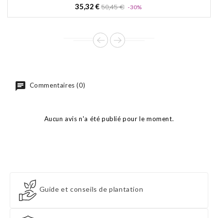
Prix
Prix
35,32 €
50,45 €
-30%
de
base
Commentaires (0)
Aucun avis n'a été publié pour le moment.
Guide et conseils de plantation