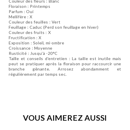
Couleur des fleurs : Blanc
Floraison :
Printemps
Parfum : Oui
Mellifère : X
Couleur des feuilles : Vert
Feuillage : Caduc (Perd son feuillage en hiver)
Couleur des fruits : X
Fructification : X
Exposition : Soleil, mi-ombre
Croissance : Moyenne
Rusticité : Jusqu'à -20°C
Taille et conseils d'entretien : La taille est inutile mais
peut se pratiquer après la floraison pour raccourcir une
branche gênante. Arrosez abondamment et
régulièrement par temps sec.
Soyez le premier à donner votre avis !
VOUS AIMEREZ AUSSI