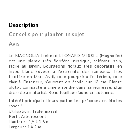
Description
Conseils pour planter un sujet
Avis
Le MAGNOLIA loebneri LEONARD MESSEL (Magnolier)
est une plante très florifère, rustique, tolérant, sain,
facile au jardin. Bourgeons floraux très décoratifs en
hiver, blanc soyeux à l'extrémité des rameaux. Très
florifère en Mars-Avril, rose pourpré à l'extérieur, rose
clair à l'intérieur, s'ouvrant en étoile sur 13 cm. Plante
plutôt compacte à cime arrondie dans sa jeunesse, plus
dressée à maturité. Beau feuillage jaune en automne.
Intérêt principal :
Fleurs parfumées précoces en étoiles
roses
!
Utilisation : Isolé, massif
Port : Arborescent
Hauteur :
1,5 à 2.5 m
Largeur :
1 à 2 m