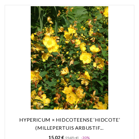
HYPERICUM × HIDCOTEENSE ‘HIDCOTE’
(MILLEPERTUIS ARBUSTIF...
Prix
Prix
15,02 €
21,45 €
-30%