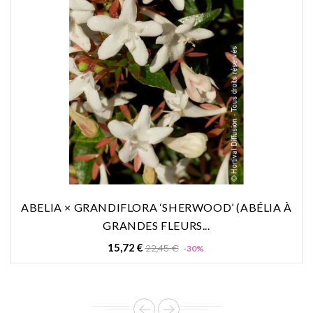
ABELIA × GRANDIFLORA ‘SHERWOOD’ (ABÉLIA À
GRANDES FLEURS...
Prix
Prix
15,72 €
22,45 €
-30%
de
base