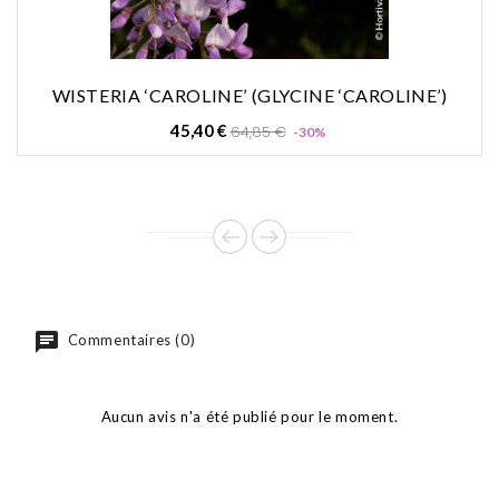
WISTERIA ‘CAROLINE’ (GLYCINE ‘CAROLINE’)
Prix
Prix
45,40 €
64,85 €
-30%
de
base
Commentaires (0)
Aucun avis n'a été publié pour le moment.