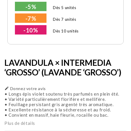
-5%
Dès 5 unités
-7%
Dès 7 unités
-10%
Dès 10 unités
LAVANDULA × INTERMEDIA
‘GROSSO’ (LAVANDE ‘GROSSO’)

Donnez votre avis
• Longs épis violet soutenu très parfumés en plein été.
• Variété particulièrement florifère et mellifère.
• Feuillage persistant gris argenté très aromatique.
• Excellente résistance à la sécheresse et au froid.
• Convient en massif, haie fleurie, rocaille ou bac.
Plus de détails