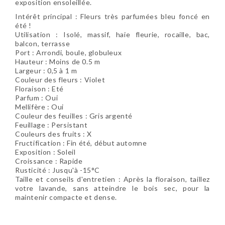
exposition ensoleillée.
Intérêt principal :
Fleurs très parfumées bleu foncé en
été
!
Utilisation :
Isolé, massif, haie fleurie, rocaille, bac,
balcon, terrasse
Port : Arrondi, boule, globuleux
Hauteur : Moins de 0.5 m
Largeur : 0,5 à 1 m
Couleur des fleurs : Violet
Floraison : Eté
Parfum : Oui
Mellifère : Oui
Couleur des feuilles : Gris argenté
Feuillage : Persistant
Couleurs des fruits : X
Fructification : Fin été, début automne
Exposition : Soleil
Croissance :
Rapide
Rusticité : Jusqu'à -15°C
Taille et conseils d'entretien : Après la floraison, taillez
votre lavande, sans atteindre le bois sec, pour la
maintenir compacte et dense.