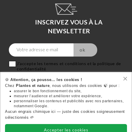
INSCRIVEZ VOUS À LA
NEWSLETTER
J'accepte les termes et conditions et la politique de
confidentialité
🍪
Attention, ça pousse… les cookies !
Chez
Plantes et nature
, nous utilisons des cookies 🍃 pour :
assurer le bon fonctionnement du site,
mesurer l’audience et améliorer votre expérience,
VOTRE COMPTE
personnaliser les contenus et publicités avec nos partenaires,

notamment Google.
Aucun engrais chimique ici — juste des cookies soigneusement
Suivez-nous:
sélectionnés 🌱
Accepter les cookies