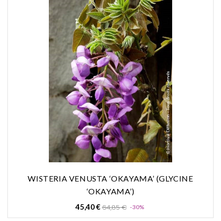
WISTERIA VENUSTA ‘OKAYAMA’ (GLYCINE
‘OKAYAMA’)
Prix
Prix
45,40 €
64,85 €
-30%
de