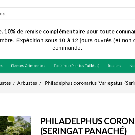
ue. 10% de remise complémentaire pour toute command
embre. Expédition sous 10 à 12 jours ouvrés (et non 
commande.
es
Plantes Grimpantes
Topiaires (plantes Taillées)
Rosiers
No
ustes
Arbustes
Philadelphus coronarius ‘Variegatus’ (Ser
PHILADELPHUS CORONA
(SERINGAT PANACHÉ)