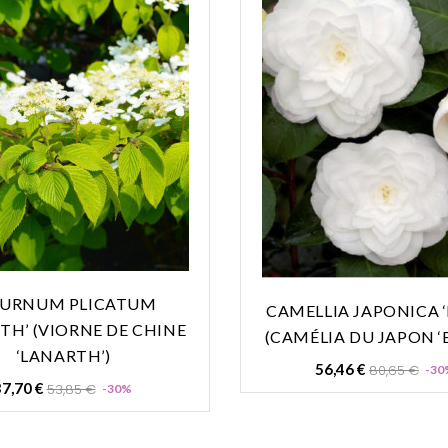
BURNUM PLICATUM
CAMELLIA JAPONICA 
TH’ (VIORNE DE CHINE
(CAMÉLIA DU JAPON ‘
‘LANARTH’)
Prix
56,46 €
80,65 €
-30
Prix
Prix
de
7,70 €
53,85 €
-30%
de
base
base