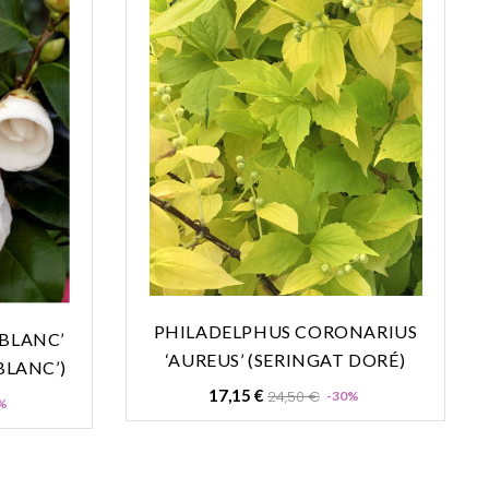
PHILADELPHUS CORONARIUS
‘BLANC’
‘AUREUS’ (SERINGAT DORÉ)
BLANC’)
Prix
Prix
17,15 €
24,50 €
-30%
Prix
%
de
base