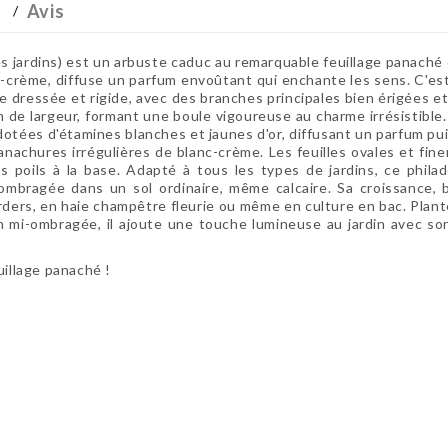
Avis
dins) est un arbuste caduc au remarquable feuillage panaché de c
c-crème, diffuse un parfum envoûtant qui enchante les sens. C'est 
e dressée et rigide, avec des branches principales bien érigées e
 de largeur, formant une boule vigoureuse au charme irrésistible.
dotées d'étamines blanches et jaunes d'or, diffusant un parfum pui
panachures irrégulières de blanc-crème. Les feuilles ovales et f
oils à la base. Adapté à tous les types de jardins, ce philadel
-ombragée dans un sol ordinaire, même calcaire. Sa croissance, b
rders, en haie champêtre fleurie ou même en culture en bac. Planté 
 mi-ombragée, il ajoute une touche lumineuse au jardin avec son
uillage panaché !