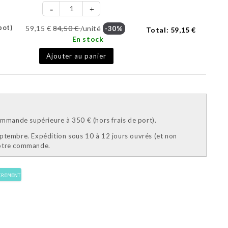
pot)
59,15 €
84,50 €
/unité
-30%
Total:
59,15 €
En stock
Ajouter au panier
mande supérieure à 350 € (hors frais de port).
eptembre. Expédition sous 10 à 12 jours ouvrés (et non
votre commande.