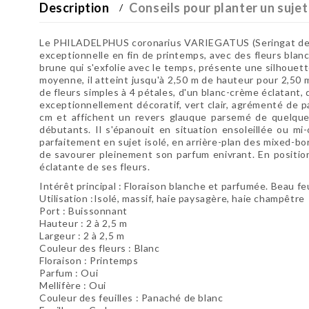
Description
Conseils pour planter un sujet
Le PHILADELPHUS coronarius VARIEGATUS (Seringat des jar
exceptionnelle en fin de printemps, avec des fleurs blan
brune qui s'exfolie avec le temps, présente une silhouett
moyenne, il atteint jusqu'à 2,50 m de hauteur pour 2,50 m
de fleurs simples à 4 pétales, d'un blanc-crème éclatant, 
exceptionnellement décoratif, vert clair, agrémenté de 
cm et affichent un revers glauque parsemé de quelques p
débutants. Il s'épanouit en situation ensoleillée ou mi
parfaitement en sujet isolé, en arrière-plan des mixed-bo
de savourer pleinement son parfum enivrant. En position
éclatante de ses fleurs.
Intérêt principal : Floraison blanche et parfumée. Beau fe
Utilisation :Isolé, massif, haie paysagère, haie champêtre
Port : Buissonnant
Hauteur : 2 à 2,5 m
Largeur : 2 à 2,5 m
Couleur des fleurs : Blanc
Floraison : Printemps
Parfum : Oui
Mellifère : Oui
Couleur des feuilles : Panaché de blanc