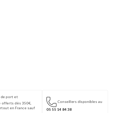
 de port et
Conseillers disponibles au
 offerts dès 350€,
artout en France sauf
05 55 14 84 38