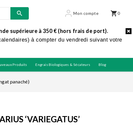

shopping_cart
Mon compte
0
e supérieure à 350 € (hors frais de port).
calendaires) à compter du vendredi suivant votre
uveaux Produits
Engrais Biologiques & Sécateurs
Blog
ingat panaché)
RIUS ‘VARIEGATUS’