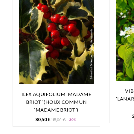
VI
ILEX AQUIFOLIUM ‘MADAME
‘LANAR
BRIOT’ (HOUX COMMUN
‘MADAME BRIOT’)
3
Prix
Prix
80,50 €
115,00 €
-30%
de
base