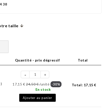
4 38
tre taille
Quantité - prix dégressif
Total
t)
17,15 €
24,50 €
/unité
-30%
Total:
17,15 €
En stock
Ajouter au panier