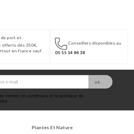
 de port et
Conseillers disponibles au
 offerts dès 350€,
artout en France sauf
05 55 14 84 38
es termes et conditions et la politique de
lité
Plantes Et Nature