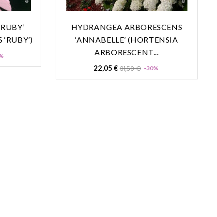
‘RUBY’
HYDRANGEA ARBORESCENS
 ‘RUBY’)
‘ANNABELLE’ (HORTENSIA
ARBORESCENT...
Prix
%
Prix
Prix
22,05 €
31,50 €
-30%
de
base