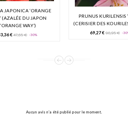
A JAPONICA ‘ORANGE
PRUNUS KURILENSIS 
’ (AZALÉE DU JAPON
(CERISIER DES KOURILES
‘ORANGE WAY’)
Prix
69,27 €
98,95 €
-30
Prix
Prix
33,36 €
47,65 €
-30%
de
de
base
base
Aucun avis n'a été publié pour le moment.