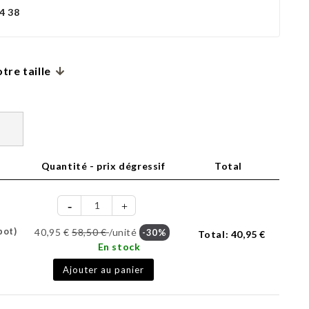
4 38
tre taille
Quantité - prix dégressif
Total
pot)
40,95 €
58,50 €
/unité
-30%
Total:
40,95 €
En stock
Ajouter au panier