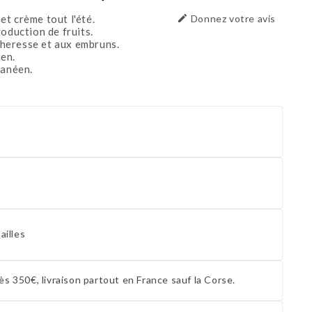
t crème tout l'été.

Donnez votre avis
oduction de fruits.
écheresse et aux embruns.
en.
ranéen.
ailles
ès 350€, livraison partout en France sauf la Corse.