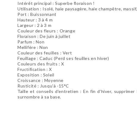
Intérêt principal : Superbe floraison !
Utilisation : Isolé, haie paysagère, haie champêtre, massif
Port : Buissonnant
Hauteur : 3 à 4 m
Largeur : 2 à 3 m
Couleur des fleurs : Orange
Floraison : De juin à juillet
Parfum : Non
Mellifère : Non
Couleur des feuilles : Vert
Feuillage : Caduc (Perd ses feuilles en hiver)
Couleurs des fruits : X
Fructification : X
Exposition : Soleil
Croissance : Moyenne
Rusticité : Jusqu'à -15°C
Taille et conseils d'entretien : En fin d'hiver, suppri
surnombre à sa base.
Soyez le premier à donner votre avis !