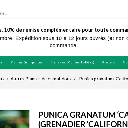
ue. 10% de remise complémentaire pour toute command
embre. Expédition sous 10 à 12 jours ouvrés (et non 
commande.
es
Plantes Grimpantes
Topiaires (plantes Taillées)
Rosiers
No
oux
Autres Plantes de climat doux
Punica granatum ‘Califor
PUNICA GRANATUM ‘CA
(GRENADIER ‘CALIFORN