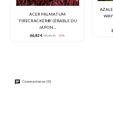
AZALE
ACER PALMATUM
WAY
‘FIRECRACKER®’ (ÉRABLE DU
JAPON...
Prix
Prix
66,82 €
95,45 €
-30%
de
base
Commentaires (0)