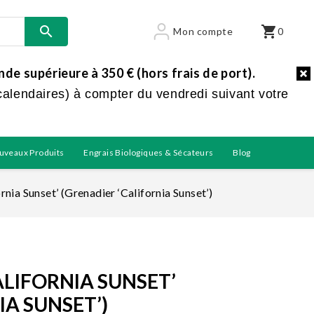

shopping_cart
Mon compte
0
e supérieure à 350 € (hors frais de port).
calendaires) à compter du vendredi suivant votre
uveaux Produits
Engrais Biologiques & Sécateurs
Blog
nia Sunset’ (Grenadier ‘California Sunset’)
LIFORNIA SUNSET’
IA SUNSET’)