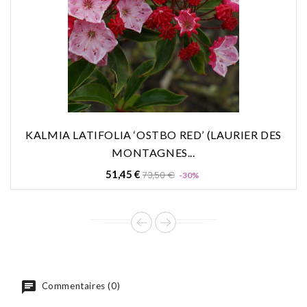
KALMIA LATIFOLIA ‘OSTBO RED’ (LAURIER DES
MONTAGNES...
Prix
Prix
51,45 €
73,50 €
-30%
de
base
Commentaires (0)