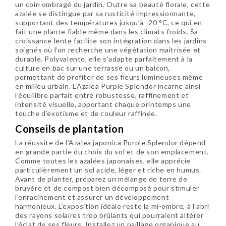
un coin ombragé du jardin. Outre sa beauté florale, cette
azalée se distingue par sa rusticité impressionnante,
supportant des températures jusqu’à -20 °C, ce qui en
fait une plante fiable même dans les climats froids. Sa
croissance lente facilite son intégration dans les jardins
soignés où l’on recherche une végétation maîtrisée et
durable. Polyvalente, elle s’adapte parfaitement à la
culture en bac sur une terrasse ou un balcon,
permettant de profiter de ses fleurs lumineuses même
en milieu urbain. L’Azalea Purple Splendor incarne ainsi
l’équilibre parfait entre robustesse, raffinement et
intensité visuelle, apportant chaque printemps une
touche d’exotisme et de couleur raffinée.
Conseils de plantation
La réussite de l’Azalea japonica Purple Splendor dépend
en grande partie du choix du sol et de son emplacement.
Comme toutes les azalées japonaises, elle apprécie
particulièrement un sol acide, léger et riche en humus.
Avant de planter, préparez un mélange de terre de
bruyère et de compost bien décomposé pour stimuler
l’enracinement et assurer un développement
harmonieux. L’exposition idéale reste la mi-ombre, à l’abri
des rayons solaires trop brûlants qui pourraient altérer
l’éclat de ses fleurs. Installez un paillage organique au