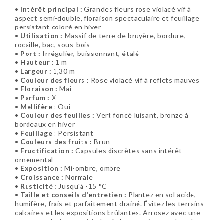
•
Intérêt principal :
Grandes fleurs rose violacé vif à
aspect semi-double, floraison spectaculaire et feuillage
persistant coloré en hiver
•
Utilisation :
Massif de terre de bruyère, bordure,
rocaille, bac, sous-bois
•
Port :
Irrégulier, buissonnant, étalé
•
Hauteur :
1 m
•
Largeur :
1,30 m
•
Couleur des fleurs :
Rose violacé vif à reflets mauves
•
Floraison :
Mai
•
Parfum :
X
•
Mellifère :
Oui
•
Couleur des feuilles :
Vert foncé luisant, bronze à
bordeaux en hiver
•
Feuillage :
Persistant
•
Couleurs des fruits :
Brun
•
Fructification :
Capsules discrètes sans intérêt
ornemental
•
Exposition :
Mi-ombre, ombre
•
Croissance :
Normale
•
Rusticité :
Jusqu'à -15 °C
•
Taille et conseils d'entretien :
Plantez en sol acide,
humifère, frais et parfaitement drainé. Évitez les terrains
calcaires et les expositions brûlantes. Arrosez avec une