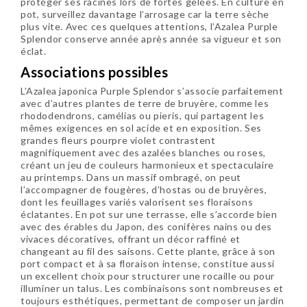
protéger ses racines lors de fortes gelées. En culture en
pot, surveillez davantage l’arrosage car la terre sèche
plus vite. Avec ces quelques attentions, l’Azalea Purple
Splendor conserve année après année sa vigueur et son
éclat.
Associations possibles
L’Azalea japonica Purple Splendor s’associe parfaitement
avec d’autres plantes de terre de bruyère, comme les
rhododendrons, camélias ou pieris, qui partagent les
mêmes exigences en sol acide et en exposition. Ses
grandes fleurs pourpre violet contrastent
magnifiquement avec des azalées blanches ou roses,
créant un jeu de couleurs harmonieux et spectaculaire
au printemps. Dans un massif ombragé, on peut
l’accompagner de fougères, d’hostas ou de bruyères,
dont les feuillages variés valorisent ses floraisons
éclatantes. En pot sur une terrasse, elle s’accorde bien
avec des érables du Japon, des conifères nains ou des
vivaces décoratives, offrant un décor raffiné et
changeant au fil des saisons. Cette plante, grâce à son
port compact et à sa floraison intense, constitue aussi
un excellent choix pour structurer une rocaille ou pour
illuminer un talus. Les combinaisons sont nombreuses et
toujours esthétiques, permettant de composer un jardin