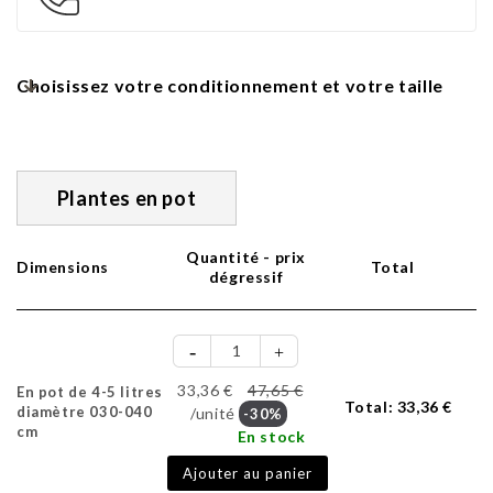
Choisissez votre conditionnement et votre taille
Plantes en pot
Quantité - prix
Dimensions
Total
dégressif
33,36 €
47,65 €
En pot de 4-5 litres
Total:
33,36 €
diamètre 030-040
/unité
-30%
cm
En stock
Ajouter au panier