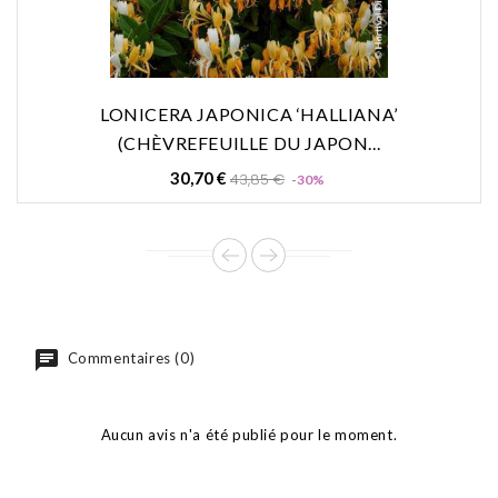
LONICERA JAPONICA ‘HALLIANA’
(CHÈVREFEUILLE DU JAPON...
Prix
Prix
30,70 €
43,85 €
-30%
de
base
Commentaires (0)
Aucun avis n'a été publié pour le moment.