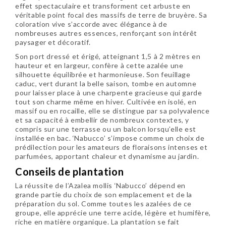
effet spectaculaire et transforment cet arbuste en
véritable point focal des massifs de terre de bruyère. Sa
coloration vive s’accorde avec élégance à de
nombreuses autres essences, renforçant son intérêt
paysager et décoratif.
Son port dressé et érigé, atteignant 1,5 à 2 mètres en
hauteur et en largeur, confère à cette azalée une
silhouette équilibrée et harmonieuse. Son feuillage
caduc, vert durant la belle saison, tombe en automne
pour laisser place à une charpente gracieuse qui garde
tout son charme même en hiver. Cultivée en isolé, en
massif ou en rocaille, elle se distingue par sa polyvalence
et sa capacité à embellir de nombreux contextes, y
compris sur une terrasse ou un balcon lorsqu’elle est
installée en bac. ‘Nabucco’ s’impose comme un choix de
prédilection pour les amateurs de floraisons intenses et
parfumées, apportant chaleur et dynamisme au jardin.
Conseils de plantation
La réussite de l’Azalea mollis ‘Nabucco’ dépend en
grande partie du choix de son emplacement et de la
préparation du sol. Comme toutes les azalées de ce
groupe, elle apprécie une terre acide, légère et humifère,
riche en matière organique. La plantation se fait