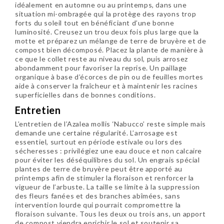
idéalement en automne ou au printemps, dans une
situation mi-ombragée qui la protège des rayons trop
forts du soleil tout en bénéficiant d’une bonne
luminosité. Creusez un trou deux fois plus large que la
motte et préparez un mélange de terre de bruyère et de
compost bien décomposé. Placez la plante de manière à
ce que le collet reste au niveau du sol, puis arrosez
abondamment pour favoriser la reprise. Un paillage
organique à base d’écorces de pin ou de feuilles mortes
aide à conserver la fraîcheur et à maintenir les racines
superficielles dans de bonnes conditions.
Entretien
L’entretien de l’Azalea mollis ‘Nabucco’ reste simple mais
demande une certaine régularité. L’arrosage est
essentiel, surtout en période estivale ou lors des
sécheresses : privilégiez une eau douce et non calcaire
pour éviter les déséquilibres du sol. Un engrais spécial
plantes de terre de bruyère peut être apporté au
printemps afin de stimuler la floraison et renforcer la
vigueur de l’arbuste. La taille se limite à la suppression
des fleurs fanées et des branches abîmées, sans
intervention lourde qui pourrait compromettre la
floraison suivante. Tous les deux ou trois ans, un apport
de compost viendra enrichir le sol et soutenir sa