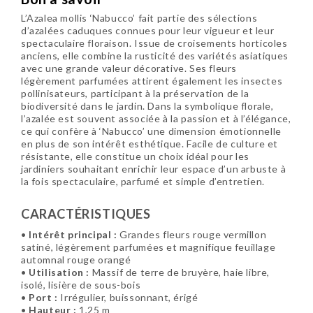
L’Azalea mollis ‘Nabucco’ fait partie des sélections
d’azalées caduques connues pour leur vigueur et leur
spectaculaire floraison. Issue de croisements horticoles
anciens, elle combine la rusticité des variétés asiatiques
avec une grande valeur décorative. Ses fleurs
légèrement parfumées attirent également les insectes
pollinisateurs, participant à la préservation de la
biodiversité dans le jardin. Dans la symbolique florale,
l’azalée est souvent associée à la passion et à l’élégance,
ce qui confère à ‘Nabucco’ une dimension émotionnelle
en plus de son intérêt esthétique. Facile de culture et
résistante, elle constitue un choix idéal pour les
jardiniers souhaitant enrichir leur espace d’un arbuste à
la fois spectaculaire, parfumé et simple d’entretien.
CARACTÉRISTIQUES
•
Intérêt principal :
Grandes fleurs rouge vermillon
satiné, légèrement parfumées et magnifique feuillage
automnal rouge orangé
•
Utilisation :
Massif de terre de bruyère, haie libre,
isolé, lisière de sous-bois
•
Port :
Irrégulier, buissonnant, érigé
•
Hauteur :
1,25 m