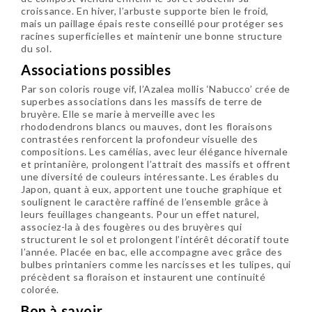
croissance. En hiver, l’arbuste supporte bien le froid,
mais un paillage épais reste conseillé pour protéger ses
racines superficielles et maintenir une bonne structure
du sol.
Associations possibles
Par son coloris rouge vif, l’Azalea mollis ‘Nabucco’ crée de
superbes associations dans les massifs de terre de
bruyère. Elle se marie à merveille avec les
rhododendrons blancs ou mauves, dont les floraisons
contrastées renforcent la profondeur visuelle des
compositions. Les camélias, avec leur élégance hivernale
et printanière, prolongent l’attrait des massifs et offrent
une diversité de couleurs intéressante. Les érables du
Japon, quant à eux, apportent une touche graphique et
soulignent le caractère raffiné de l’ensemble grâce à
leurs feuillages changeants. Pour un effet naturel,
associez-la à des fougères ou des bruyères qui
structurent le sol et prolongent l’intérêt décoratif toute
l’année. Placée en bac, elle accompagne avec grâce des
bulbes printaniers comme les narcisses et les tulipes, qui
précèdent sa floraison et instaurent une continuité
colorée.
Bon à savoir