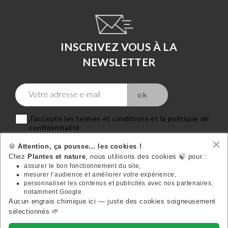
INSCRIVEZ VOUS À LA
NEWSLETTER
J'accepte les termes et conditions et la politique de
confidentialité
🍪
Attention, ça pousse… les cookies !
Chez
Plantes et nature
, nous utilisons des cookies 🍃 pour :
assurer le bon fonctionnement du site,
mesurer l’audience et améliorer votre expérience,
VOTRE COMPTE
personnaliser les contenus et publicités avec nos partenaires,

notamment Google.
Aucun engrais chimique ici — juste des cookies soigneusement
Suivez-nous:
sélectionnés 🌱