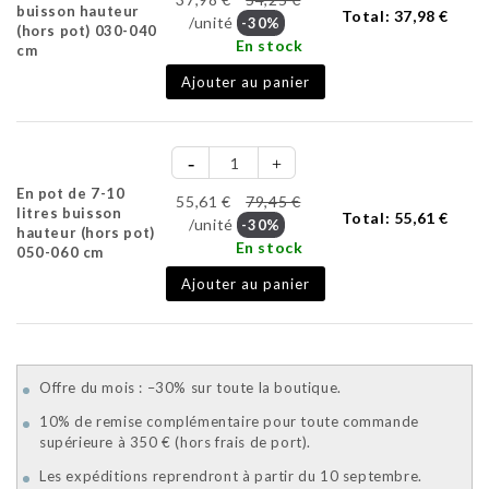
buisson hauteur
Total:
37,98 €
/unité
-30%
(hors pot) 030-040
En stock
cm
Ajouter au panier
En pot de 7-10
55,61 €
79,45 €
litres buisson
Total:
55,61 €
/unité
-30%
hauteur (hors pot)
En stock
050-060 cm
Ajouter au panier
Offre du mois : –30% sur toute la boutique.
10% de remise complémentaire pour toute commande
supérieure à 350 € (hors frais de port).
Les expéditions reprendront à partir du 10 septembre.