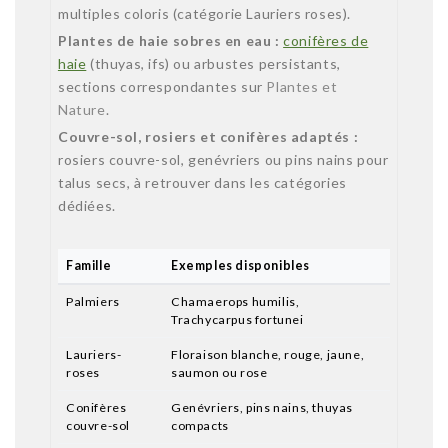
multiples coloris (catégorie Lauriers roses).
Plantes de haie sobres en eau :
conifères de
haie
(thuyas, ifs) ou arbustes persistants,
sections correspondantes sur
Plantes et
Nature
.
Couvre-sol, rosiers et conifères adaptés :
rosiers couvre-sol, genévriers ou pins nains pour
talus secs, à retrouver dans les catégories
dédiées.
Famille
Exemples disponibles
Palmiers
Chamaerops humilis,
Trachycarpus fortunei
Lauriers-
Floraison blanche, rouge, jaune,
roses
saumon ou rose
Conifères
Genévriers, pins nains, thuyas
couvre-sol
compacts