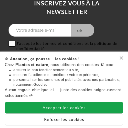
INSCRIVEZ VOUS À LA
NEWSLETTER
J'accepte les termes et conditions et la politique de
confidentialité
🍪
Attention, ça pousse… les cookies !
Chez
Plantes et nature
, nous utilisons des cookies 🍃 pour :
assurer le bon fonctionnement du site,
mesurer l’audience et améliorer votre expérience,
VOTRE COMPTE
personnaliser les contenus et publicités avec nos partenaires,

notamment Google.
Aucun engrais chimique ici — juste des cookies soigneusement
Suivez-nous:
sélectionnés 🌱
Accepter les cookies
INFORMATIONS

Refuser les cookies
PLANTES ET NATURE
