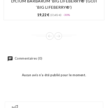
LYCIUM BARBARUM ‘BIG LIFEBERRY®’ (GOJI
‘BIG LIFEBERRY®’)
Prix
Prix
19,22 €
27,45 €
-30%
de
base
Commentaires (0)
Aucun avis n'a été publié pour le moment.