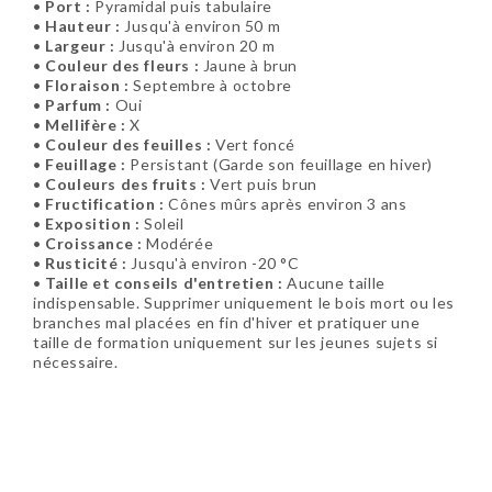
•
Port :
Pyramidal puis tabulaire
•
Hauteur :
Jusqu'à environ 50 m
•
Largeur :
Jusqu'à environ 20 m
•
Couleur des fleurs :
Jaune à brun
•
Floraison :
Septembre à octobre
•
Parfum :
Oui
•
Mellifère :
X
•
Couleur des feuilles :
Vert foncé
•
Feuillage :
Persistant (Garde son feuillage en hiver)
•
Couleurs des fruits :
Vert puis brun
•
Fructification :
Cônes mûrs après environ 3 ans
•
Exposition :
Soleil
•
Croissance :
Modérée
•
Rusticité :
Jusqu'à environ -20 °C
•
Taille et conseils d'entretien :
Aucune taille
indispensable. Supprimer uniquement le bois mort ou les
branches mal placées en fin d'hiver et pratiquer une
taille de formation uniquement sur les jeunes sujets si
nécessaire.
Soyez le premier à donner votre avis !