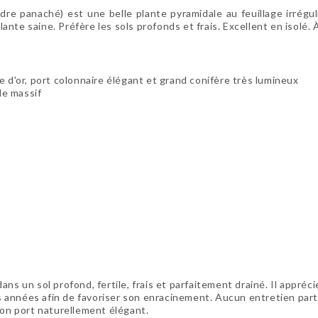
naché) est une belle plante pyramidale au feuillage irréguli
te saine. Préfère les sols profonds et frais. Excellent en isolé. À
 d'or, port colonnaire élégant et grand conifère très lumineux
de massif
ns un sol profond, fertile, frais et parfaitement drainé. Il appréc
 années afin de favoriser son enracinement. Aucun entretien parti
 son port naturellement élégant.