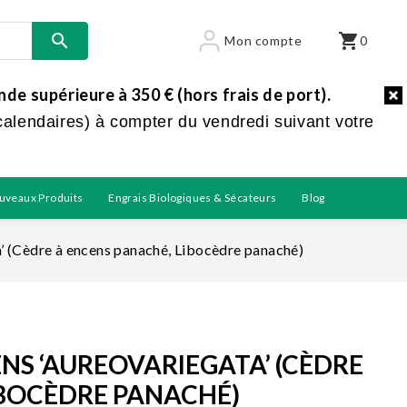

shopping_cart
Mon compte
0
e supérieure à 350 € (hors frais de port).
calendaires) à compter du vendredi suivant votre
uveaux Produits
Engrais Biologiques & Sécateurs
Blog
’ (Cèdre à encens panaché, Libocèdre panaché)
S ‘AUREOVARIEGATA’ (CÈDRE
IBOCÈDRE PANACHÉ)