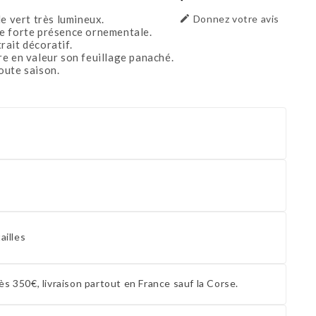
e vert très lumineux.

Donnez votre avis
e forte présence ornementale.
ait décoratif.
e en valeur son feuillage panaché.
oute saison.
ailles
ès 350€, livraison partout en France sauf la Corse.