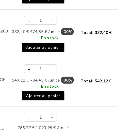
-200
332,40 €
474,85 €
/unité
-30%
Total:
332,40 €
En stock
Ajouter au panier
00-
549,12 €
784,45 €
/unité
-30%
Total:
549,12 €
En stock
Ajouter au panier
765,77 €
1 093,95 €
/unité