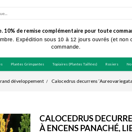
ue. 10% de remise complémentaire pour toute command
embre. Expédition sous 10 à 12 jours ouvrés (et non 
commande.
es
Plantes Grimpantes
Topiaires (plantes Taillées)
Rosiers
No
grand développement
Calocedrus decurrens ‘Aureovariegata
CALOCEDRUS DECURREN
À ENCENS PANACHÉ, L