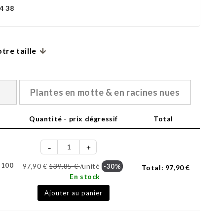
4 38
tre taille
Plantes en motte & en racines nues
Quantité - prix dégressif
Total
-100
97,90 €
139,85 €
/unité
-30%
Total:
97,90 €
En stock
Ajouter au panier