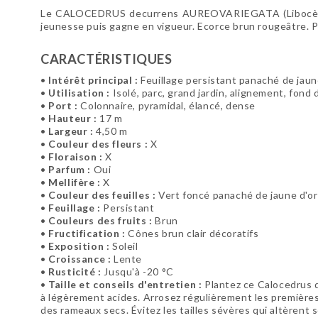
Le CALOCEDRUS decurrens AUREOVARIEGATA (Libocèdre pa
jeunesse puis gagne en vigueur. Ecorce brun rougeâtre. Plan
CARACTÉRISTIQUES
•
Intérêt principal :
Feuillage persistant panaché de jaune
•
Utilisation :
Isolé, parc, grand jardin, alignement, fond 
•
Port :
Colonnaire, pyramidal, élancé, dense
•
Hauteur :
17 m
•
Largeur :
4,50 m
•
Couleur des fleurs :
X
•
Floraison :
X
•
Parfum :
Oui
•
Mellifère :
X
•
Couleur des feuilles :
Vert foncé panaché de jaune d'or
•
Feuillage :
Persistant
•
Couleurs des fruits :
Brun
•
Fructification :
Cônes brun clair décoratifs
•
Exposition :
Soleil
•
Croissance :
Lente
•
Rusticité :
Jusqu'à -20 °C
•
Taille et conseils d'entretien :
Plantez ce Calocedrus da
à légèrement acides. Arrosez régulièrement les premières
des rameaux secs. Évitez les tailles sévères qui altèrent