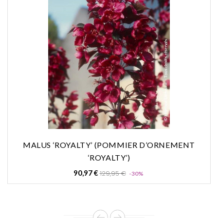
MALUS ‘ROYALTY’ (POMMIER D’ORNEMENT
‘ROYALTY’)
Prix
Prix
90,97 €
129,95 €
-30%
de
base