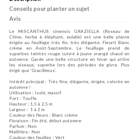
Conseils pour planter un sujet
Avis
Le MISCANTHUS sinensis GRAZIELLA (Roseau de
Chine, herbe à éléphant, eulalie) est une belle plante
érigée au feuillage très fin, très élégante. Fleurit Blanc
crème en Août-Septembre. Le feuillage prend de
superbes teintes rouge cuivré à jaune orangé chaud en
automne. Garde une belle structure en hiver qui attire
les oiseaux, superbe lors des périodes de givre. Plus
érigé que 'Gracillimus'.
Intérêt principal : Très fine, élégante, érigée, colorée en
automne !
Utilisation : Isolé, massif
Port : Touffe
Hauteur : 1,5 à 2,5 m
Largeur : 1 à 2 m
Couleur des fleurs : Blanc crème
Floraison : Fin été, début automne
Parfum : Non
Mellifère : Non
Couleur des feuilles : Vert