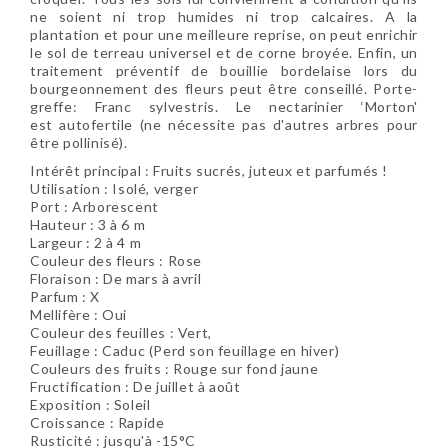
ne soient ni trop humides ni trop calcaires. A la
plantation et pour une meilleure reprise, on peut enrichir
le sol de terreau universel et de corne broyée. Enfin, un
traitement préventif de bouillie bordelaise lors du
bourgeonnement des fleurs peut être conseillé. Porte-
greffe: Franc sylvestris. Le nectarinier ‘Morton'
est autofertile (ne nécessite pas d'autres arbres pour
être pollinisé).
Intérêt principal : Fruits sucrés, juteux et parfumés !
Utilisation :
Isolé, verger
Port :
Arborescent
Hauteur : 3 à 6 m
Largeur : 2 à 4 m
Couleur des fleurs : Rose
Floraison :
De mars à avril
Parfum : X
Mellifère : Oui
Couleur des feuilles : Vert
,
Feuillage : Caduc (Perd son feuillage en hiver)
Couleurs des fruits :
Rouge sur fond jaune
Fructification :
De juillet à août
Exposition : Soleil
Croissance : Rapide
Rusticité : jusqu'à -15°C