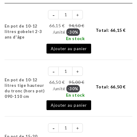
66,15 €
94,50 €
En pot de 10-12
Total:
66,15 €
litres gobelet 2-3
/unité
-30%
ans d'âge
En stock
Ajouter au panier
En pot de 10-12
66,50 €
95,00 €
litres tige hauteur
Total:
66,50 €
/unité
-30%
du tronc (hors pot)
En stock
090-110 cm
Ajouter au panier
En pot de 15-20