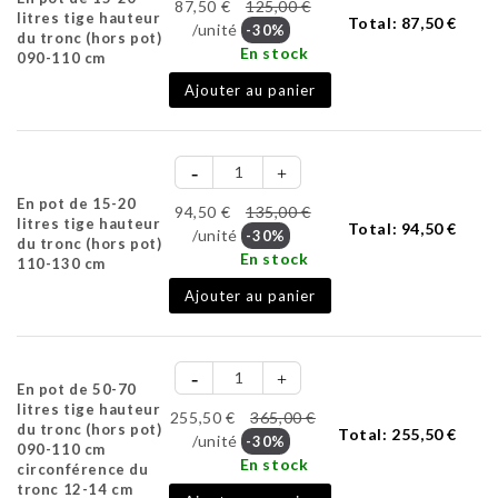
87,50 €
125,00 €
litres tige hauteur
Total:
87,50 €
/unité
-30%
du tronc (hors pot)
En stock
090-110 cm
Ajouter au panier
En pot de 15-20
94,50 €
135,00 €
litres tige hauteur
Total:
94,50 €
/unité
-30%
du tronc (hors pot)
En stock
110-130 cm
Ajouter au panier
En pot de 50-70
litres tige hauteur
255,50 €
365,00 €
du tronc (hors pot)
Total:
255,50 €
/unité
-30%
090-110 cm
En stock
circonférence du
tronc 12-14 cm