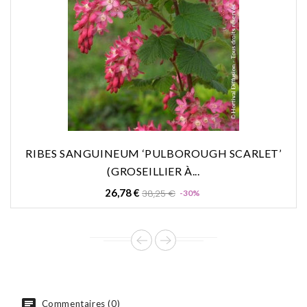
RIBES SANGUINEUM ‘PULBOROUGH SCARLET’
(GROSEILLIER À...
Prix
Prix
26,78 €
38,25 €
-30%
de
base
Commentaires (0)