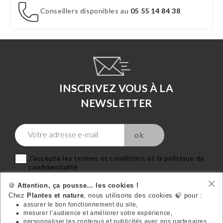
Conseillers disponibles au
05 55 14 84 38
INSCRIVEZ VOUS À LA
NEWSLETTER
J'accepte les termes et conditions et la politique de
confidentialité
🍪
Attention, ça pousse… les cookies !
Chez
Plantes et nature
, nous utilisons des cookies 🍃 pour :
assurer le bon fonctionnement du site,
mesurer l’audience et améliorer votre expérience,
personnaliser les contenus et publicités avec nos partenaires,