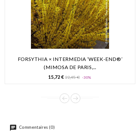
FORSYTHIA × INTERMEDIA ‘WEEK-END®’
(MIMOSA DE PARIS,...
Prix
Prix
15,72 €
22,45 €
-30%
de
base
Commentaires (0)