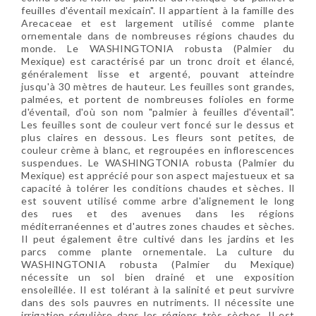
feuilles d'éventail mexicain". Il appartient à la famille des
Arecaceae et est largement utilisé comme plante
ornementale dans de nombreuses régions chaudes du
monde. Le WASHINGTONIA robusta (Palmier du
Mexique) est caractérisé par un tronc droit et élancé,
généralement lisse et argenté, pouvant atteindre
jusqu'à 30 mètres de hauteur. Les feuilles sont grandes,
palmées, et portent de nombreuses folioles en forme
d'éventail, d'où son nom "palmier à feuilles d'éventail".
Les feuilles sont de couleur vert foncé sur le dessus et
plus claires en dessous. Les fleurs sont petites, de
couleur crème à blanc, et regroupées en inflorescences
suspendues. Le WASHINGTONIA robusta (Palmier du
Mexique) est apprécié pour son aspect majestueux et sa
capacité à tolérer les conditions chaudes et sèches. Il
est souvent utilisé comme arbre d'alignement le long
des rues et des avenues dans les régions
méditerranéennes et d'autres zones chaudes et sèches.
Il peut également être cultivé dans les jardins et les
parcs comme plante ornementale. La culture du
WASHINGTONIA robusta (Palmier du Mexique)
nécessite un sol bien drainé et une exposition
ensoleillée. Il est tolérant à la salinité et peut survivre
dans des sols pauvres en nutriments. Il nécessite une
irrigation régulière dans les régions très sèches. Il est