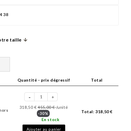
4 38
tre taille
Quantité - prix dégressif
Total
318,50 €
455,00 €
/unité
(hors
Total:
318,50 €
-30%
En stock
Ajouter au panier