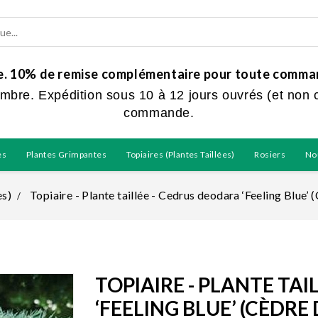
ue. 10% de remise complémentaire pour toute command
embre. Expédition sous 10 à 12 jours ouvrés (et non 
commande.
es
Plantes Grimpantes
Topiaires (plantes Taillées)
Rosiers
No
es)
Topiaire - Plante taillée - Cedrus deodara ‘Feeling Blue’ 
TOPIAIRE - PLANTE TA
‘FEELING BLUE’ (CÈDRE