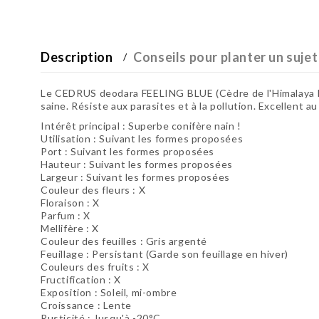
Description
Conseils pour planter un sujet
Le CEDRUS deodara FEELING BLUE (Cèdre de l'Himalaya Feel
saine. Résiste aux parasites et à la pollution. Excellent au
Intérêt principal : Superbe conifère nain !
Utilisation :
Suivant les formes proposées
Port :
Suivant les formes proposées
Hauteur :
Suivant les formes proposées
Largeur :
Suivant les formes proposées
Couleur des fleurs : X
Floraison : X
Parfum : X
Mellifère : X
Couleur des feuilles : Gris argenté
Feuillage : Persistant (Garde son feuillage en hiver)
Couleurs des fruits : X
Fructification : X
Exposition : Soleil, mi-ombre
Croissance : Lente
Rusticité : Jusqu'à -20°C