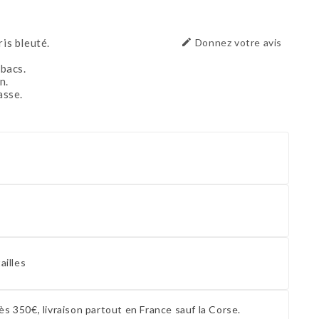
ris bleuté.

Donnez votre avis
 bacs.
n.
asse.
ailles
ès 350€, livraison partout en France sauf la Corse.