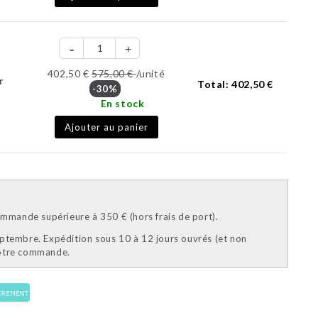
402,50 €
575,00 €
/unité
r
Total:
402,50 €
-30%
En stock
Ajouter au panier
mande supérieure à 350 € (hors frais de port).
eptembre. Expédition sous 10 à 12 jours ouvrés (et non
votre commande.