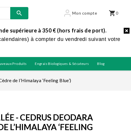

shopping_cart
Mon compte
0
e supérieure à 350 € (hors frais de port).
calendaires) à compter du vendredi suivant votre
uveaux Produits
Engrais Biologiques & Sécateurs
Blog
(Cèdre de l’Himalaya ‘Feeling Blue’)
ILLÉE - CEDRUS DEODARA
 DE L’HIMALAYA ‘FEELING