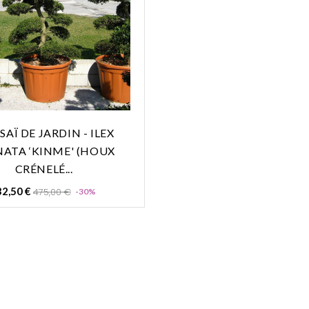
AÏ DE JARDIN - ILEX
ATA ‘KINME' (HOUX
CRÉNELÉ...
Prix
Prix
2,50 €
475,00 €
-30%
de
base