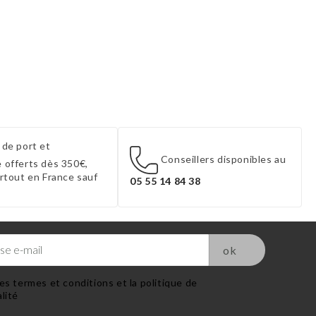
 de port et
Conseillers disponibles au
 offerts dès 350€,
artout en France sauf
05 55 14 84 38
es termes et conditions et la politique de
lité