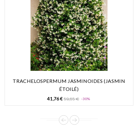
TRACHELOSPERMUM JASMINOIDES (JASMIN
ÉTOILÉ)
Prix
Prix
41,76 €
59,65 €
-30%
de
base