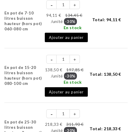
En pot de 7-10
94,11 €
134,45 €
litres buisson
Total:
94,11 €
/unité
-30%
hauteur (hors pot)
En stock
060-080 cm
Ajouter au panier
En pot de 15-20
138,50 €
197,85 €
litres buisson
Total:
138,50 €
/unité
-30%
hauteur (hors pot)
En stock
080-100 cm
Ajouter au panier
En pot de 25-30
218,33 €
311,90 €
litres buisson
Total:
218,33 €
/unité
-30%