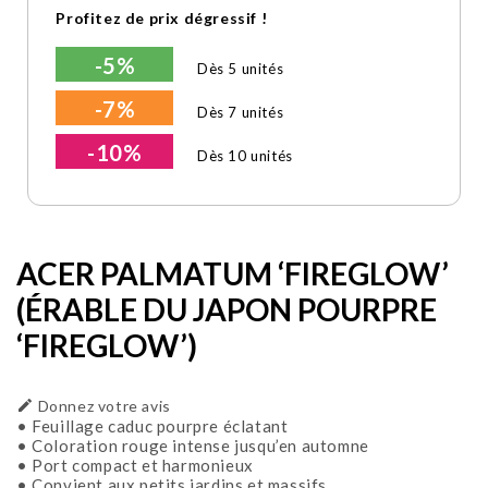
Profitez de prix dégressif !
-5%
Dès 5 unités
-7%
Dès 7 unités
-10%
Dès 10 unités
ACER PALMATUM ‘FIREGLOW’
(ÉRABLE DU JAPON POURPRE
‘FIREGLOW’)

Donnez votre avis
• Feuillage caduc pourpre éclatant
• Coloration rouge intense jusqu’en automne
• Port compact et harmonieux
• Convient aux petits jardins et massifs