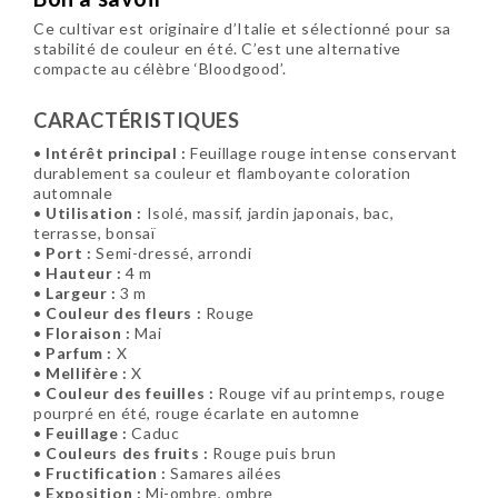
Ce cultivar est originaire d’Italie et sélectionné pour sa
stabilité de couleur en été. C’est une alternative
compacte au célèbre ‘Bloodgood’.
CARACTÉRISTIQUES
•
Intérêt principal :
Feuillage rouge intense conservant
durablement sa couleur et flamboyante coloration
automnale
•
Utilisation :
Isolé, massif, jardin japonais, bac,
terrasse, bonsaï
•
Port :
Semi-dressé, arrondi
•
Hauteur :
4 m
•
Largeur :
3 m
•
Couleur des fleurs :
Rouge
•
Floraison :
Mai
•
Parfum :
X
•
Mellifère :
X
•
Couleur des feuilles :
Rouge vif au printemps, rouge
pourpré en été, rouge écarlate en automne
•
Feuillage :
Caduc
•
Couleurs des fruits :
Rouge puis brun
•
Fructification :
Samares ailées
•
Exposition :
Mi-ombre, ombre