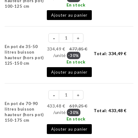
hauteur (hors pot)
En stock
100-125 cm
Ajouter au panier
En pot de 35-50
334,49 €
477,85 €
litres buisson
Total:
334,49 €
/unité
-30%
hauteur (hors pot)
En stock
125-150 cm
Ajouter au panier
En pot de 70-90
433,48 €
619,25 €
litres buisson
Total:
433,48 €
/unité
-30%
hauteur (hors pot)
En stock
150-175 cm
Ajouter au panier