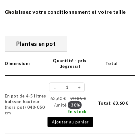
Choisissez votre conditionnement et votre taille
Plantes en pot
Quantité - prix
Dimensions
Total
dégressif
En pot de 4-5 litres
63,60 €
90,85 €
buisson hauteur
Total:
63,60 €
/unité
-30%
(hors pot) 040-050
En stock
cm
Ajouter au panier