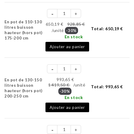
En pot de 110-130
650,19 €
928,85 €
litres buisson
Total:
650,19 €
/unité
-30%
hauteur (hors pot)
En stock
175-200 cm
Ajouter au panier
993,65 €
En pot de 130-150
1 419,50 €
/unité
litres buisson
Total:
993,65 €
hauteur (hors pot)
-30%
200-250 cm
En stock
Ajouter au panier