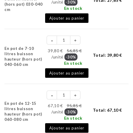
Total:
27,65 €
/unité
-30%
(hors pot) 030-040
En stock
cm
Ajouter au panier
En pot de 7-10
39,80 €
56,85 €
litres buisson
Total:
39,80 €
/unité
-30%
hauteur (hors pot)
En stock
040-060 cm
Ajouter au panier
En pot de 12-15
67,10 €
95,85 €
litres buisson
Total:
67,10 €
/unité
-30%
hauteur (hors pot)
En stock
060-080 cm
Ajouter au panier