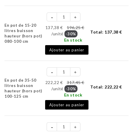
En pot de 15-20
137,38 €
196,25 €
litres buisson
Total:
137,38 €
/unité
-30%
hauteur (hors pot)
En stock
080-100 cm
Ajouter au panier
En pot de 35-50
222,22 €
317,45 €
litres buisson
Total:
222,22 €
/unité
-30%
hauteur (hors pot)
En stock
100-125 cm
Ajouter au panier