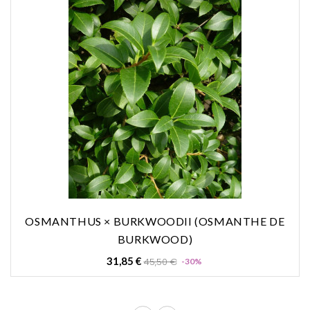
OSMANTHUS × BURKWOODII (OSMANTHE DE
BURKWOOD)
Prix
Prix
31,85 €
45,50 €
-30%
de
base