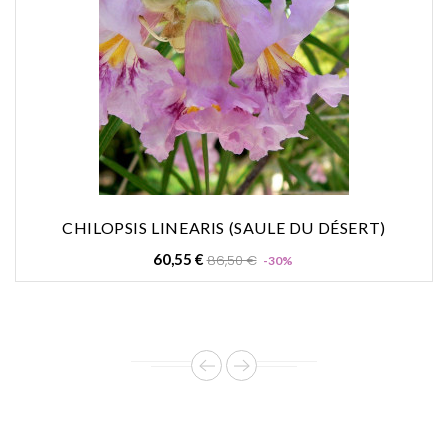
CHILOPSIS LINEARIS (SAULE DU DÉSERT)
Prix
Prix
60,55 €
86,50 €
-30%
de
base