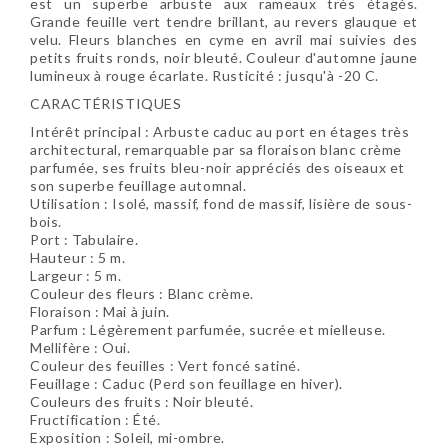
est un superbe arbuste aux rameaux très étagés.
Grande feuille vert tendre brillant, au revers glauque et
velu. Fleurs blanches en cyme en avril mai suivies des
petits fruits ronds, noir bleuté. Couleur d'automne jaune
lumineux à rouge écarlate.
Rusticité
: jusqu'à -20 C.
CARACTÉRISTIQUES
Intérêt principal : Arbuste caduc au port en étages très
architectural, remarquable par sa floraison blanc crème
parfumée, ses fruits bleu-noir appréciés des oiseaux et
son superbe feuillage automnal.
Utilisation : Isolé, massif, fond de massif, lisière de sous-
bois.
Port : Tabulaire.
Hauteur : 5 m.
Largeur : 5 m.
Couleur des fleurs : Blanc crème.
Floraison : Mai à juin.
Parfum : Légèrement parfumée, sucrée et mielleuse.
Mellifère : Oui.
Couleur des feuilles : Vert foncé satiné.
Feuillage : Caduc (Perd son feuillage en hiver).
Couleurs des fruits : Noir bleuté.
Fructification : Été.
Exposition : Soleil, mi-ombre.