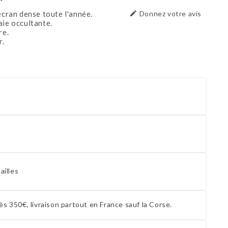
écran dense toute l'année.

Donnez votre avis
aie occultante.
re.
r.
ailles
ès 350€, livraison partout en France sauf la Corse.