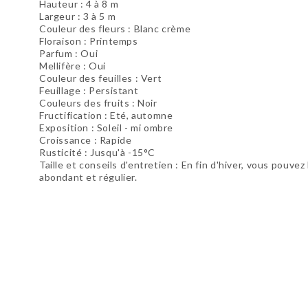
Hauteur :
4 à 8 m
Largeur :
3 à 5 m
Couleur des fleurs : Blanc crème
Floraison : Printemps
Parfum : Oui
Mellifère : Oui
Couleur des feuilles : Vert
Feuillage : Persistant
Couleurs des fruits : Noir
Fructification :
Eté, automne
Exposition : Soleil - mi ombre
Croissance : Rapide
Rusticité : Jusqu'à -15°C
Taille et conseils d'entretien : En fin d'hiver, vous pouv
abondant et régulier.
Soyez le premier à donner votre avis !