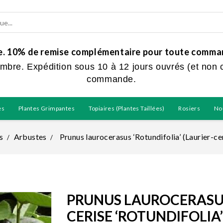
ue. 10% de remise complémentaire pour toute command
embre. Expédition sous 10 à 12 jours ouvrés (et non 
commande.
es
Plantes Grimpantes
Topiaires (plantes Taillées)
Rosiers
No
s
Arbustes
Prunus laurocerasus ‘Rotundifolia’ (Laurier-cer
PRUNUS LAUROCERASUS 
CERISE ‘ROTUNDIFOLIA’