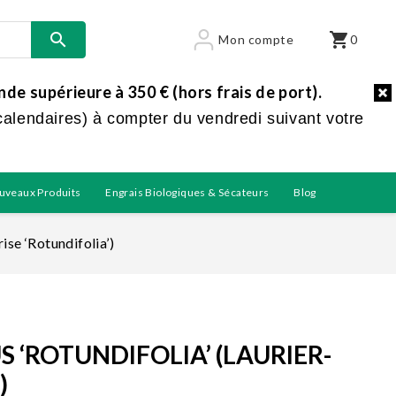

shopping_cart
Mon compte
0
e supérieure à 350 € (hors frais de port).
calendaires) à compter du vendredi suivant votre
uveaux Produits
Engrais Biologiques & Sécateurs
Blog
ise ‘Rotundifolia’)
‘ROTUNDIFOLIA’ (LAURIER-
)