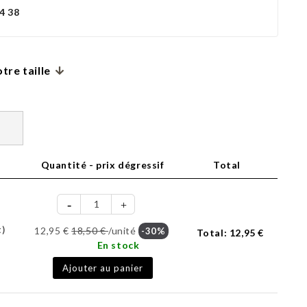
4 38
tre taille
Quantité - prix dégressif
Total
t)
12,95 €
18,50 €
/unité
-30%
Total:
12,95 €
En stock
Ajouter au panier