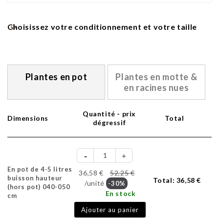
Choisissez votre conditionnement et votre taille
Plantes en pot
Plantes en motte &
en racines nues
Quantité - prix
Dimensions
Total
dégressif
En pot de 4-5 litres
36,58 €
52,25 €
buisson hauteur
Total:
36,58 €
/unité
-30%
(hors pot) 040-050
En stock
cm
Ajouter au panier