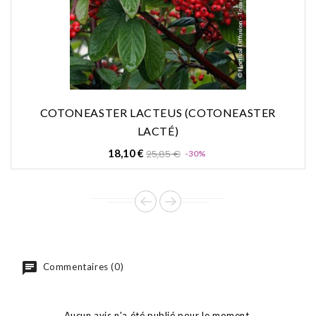
COTONEASTER LACTEUS (COTONEASTER
LACTÉ)
Prix
Prix
18,10 €
25,85 €
-30%
de
base
Commentaires (0)
Aucun avis n'a été publié pour le moment.