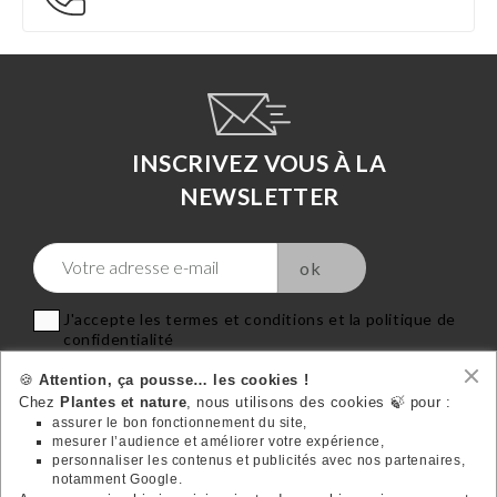
INSCRIVEZ VOUS À LA
NEWSLETTER
J'accepte les termes et conditions et la politique de
confidentialité
🍪
Attention, ça pousse… les cookies !
Chez
Plantes et nature
, nous utilisons des cookies 🍃 pour :
assurer le bon fonctionnement du site,
mesurer l’audience et améliorer votre expérience,
VOTRE COMPTE
personnaliser les contenus et publicités avec nos partenaires,

notamment Google.