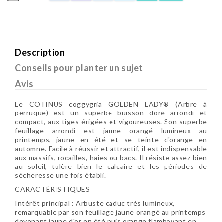
Description
Conseils pour planter un sujet
Avis
Le COTINUS coggygria GOLDEN LADY® (Arbre à
perruque) est un superbe buisson doré arrondi et
compact, aux tiges érigées et vigoureuses. Son superbe
feuillage arrondi est jaune orangé lumineux au
printemps, jaune en été et se teinte d'orange en
automne. Facile à réussir et attractif, il est indispensable
aux massifs, rocailles, haies ou bacs. Il résiste assez bien
au soleil, tolère bien le calcaire et les périodes de
sécheresse une fois établi.
CARACTÉRISTIQUES
Intérêt principal : Arbuste caduc très lumineux,
remarquable par son feuillage jaune orangé au printemps
devenant jaune d'or en été puis orange flamboyant en