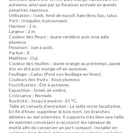
automne, ainsi que par sa floraison estivale en grands
panaches vaporeux.
Utilisation : Isolé, fond de massif, haie libre, bac, talus.
Port : Irrégulier, buissonnant.
Hauteur : 2 m.
Largeur : 2 m.
Couleur des fleurs : Jaune verdâtre puis rose pâle
plumeux.
Floraison : Juin à août.
Parfum : X.
Mellifère : Oui.
Couleur des feuilles : Jaune orangé au printemps, jaune
d'or en été puis orange vif en automne.
Feuillage : Caduc (Perd son feuillage en hiver).
Couleurs des fruits : Rose plumeux.
Fructification : Été à automne.
Exposition : Soleil, mi-ombre.
Croissance : Normale.
Rusticité : Jusqu'à environ -25 °C.
Taille et conseils d'entretien : La taille reste facultative.
En fin d'hiver, supprimer le bois mort, les branches
abîmées ou mal orientées. Il supporte très bien une taille
de maintien consistant à raccourcir les rameaux de
moitié afin de conserver un port compact. Installer en
sol léger, bien drainé, même pauvre ou calcaire, et éviter