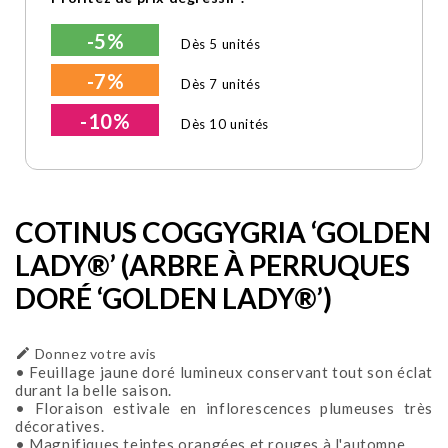
-5%
Dès 5 unités
-7%
Dès 7 unités
-10%
Dès 10 unités
COTINUS COGGYGRIA ‘GOLDEN
LADY®’ (ARBRE À PERRUQUES
DORÉ ‘GOLDEN LADY®’)

Donnez votre avis
• Feuillage jaune doré lumineux conservant tout son éclat
durant la belle saison.
• Floraison estivale en inflorescences plumeuses très
décoratives.
• Magnifiques teintes orangées et rouges à l'automne.