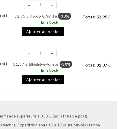
pot)
52,95 €
75,65 €
/unité
-30%
Total:
52,95 €
En stock
Ajouter au panier
pot)
81,37 €
116,25 €
/unité
-30%
Total:
81,37 €
En stock
Ajouter au panier
mande supérieure à 350 € (hors frais de port).
eptembre. Expédition sous 10 à 12 jours ouvrés (et non