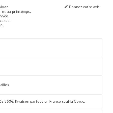
iver.

Donnez votre avis
r et au printemps.
année.
basse.
n.
ailles
ès 350€, livraison partout en France sauf la Corse.