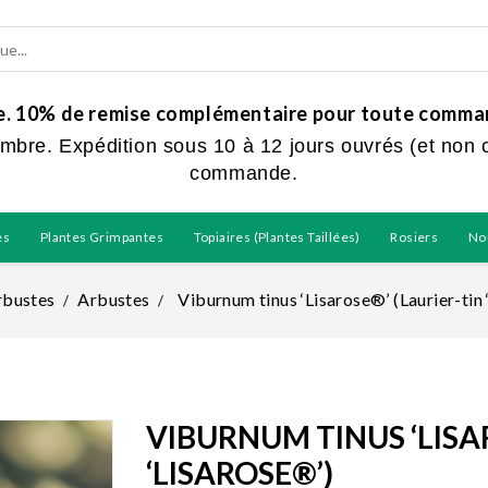
ue. 10% de remise complémentaire pour toute command
embre. Expédition sous 10 à 12 jours ouvrés (et non 
commande.
es
Plantes Grimpantes
Topiaires (plantes Taillées)
Rosiers
No
rbustes
Arbustes
Viburnum tinus ‘Lisarose®’ (Laurier-tin 
VIBURNUM TINUS ‘LISA
‘LISAROSE®’)