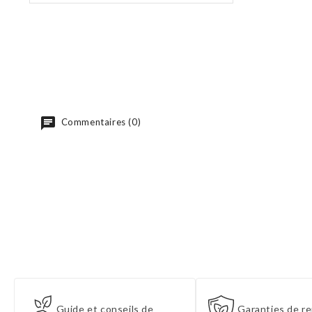
base
Commentaires (0)
Guide et conseils de
Garanties de re