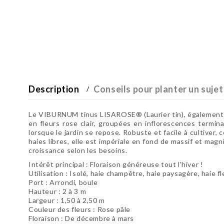
Description
Conseils pour planter un sujet
Le VIBURNUM tinus LISAROSE® (Laurier tin), également app
en fleurs rose clair, groupées en inflorescences termina
lorsque le jardin se repose. Robuste et facile à cultiver,
haies libres, elle est impériale en fond de massif et magn
croissance selon les besoins.
Intérêt principal : Floraison généreuse tout l'hiver !
Utilisation : Isolé, haie champêtre, haie paysagère, haie fl
Port : Arrondi, boule
Hauteur : 2 à 3 m
Largeur : 1,50 à 2,50 m
Couleur des fleurs : Rose pâle
Floraison : De décembre à mars