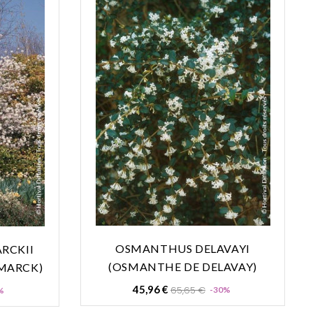
OSMANTHUS DELAVAYI
RCKII
(OSMANTHE DE DELAVAY)
MARCK)
Prix
Prix
Prix
45,96 €
65,65 €
-30%
%
de