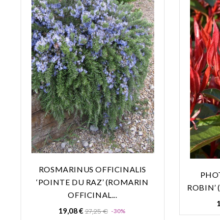
ROSMARINUS OFFICINALIS
PHOT
‘POINTE DU RAZ’ (ROMARIN
ROBIN’ 
OFFICINAL...
1
Prix
Prix
19,08 €
27,25 €
-30%
de