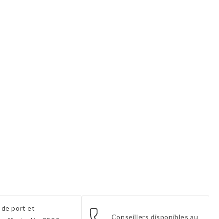
base
 de port et
Conseillers disponibles au