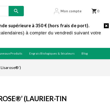

shopping_cart
Mon compte
0
e supérieure à 350 € (hors frais de port).
calendaires) à compter du vendredi suivant votre
uveaux Produits
Engrais Biologiques & Sécateurs
Blog
‘Lisarose®’)
ROSE®’ (LAURIER-TIN