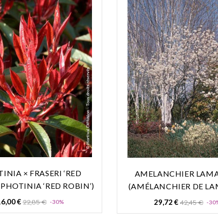
INIA × FRASERI ‘RED
AMELANCHIER LAMA
(PHOTINIA ‘RED ROBIN’)
(AMÉLANCHIER DE LA
Prix
Prix
Prix
6,00 €
22,85 €
29,72 €
42,45 €
-30%
-30
de
de