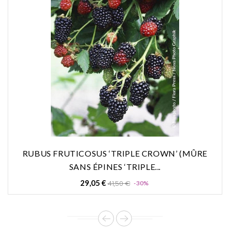
RUBUS FRUTICOSUS ‘TRIPLE CROWN’ (MÛRE
SANS ÉPINES ‘TRIPLE...
Prix
Prix
29,05 €
41,50 €
-30%
de
base