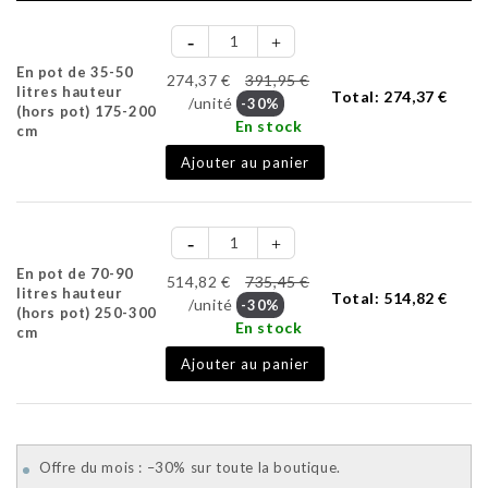
En pot de 35-50
274,37 €
391,95 €
litres hauteur
Total:
274,37 €
/unité
-30%
(hors pot) 175-200
En stock
cm
Ajouter au panier
En pot de 70-90
514,82 €
735,45 €
litres hauteur
Total:
514,82 €
/unité
-30%
(hors pot) 250-300
En stock
cm
Ajouter au panier
Offre du mois : –30% sur toute la boutique.