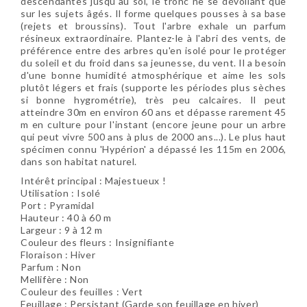
descendantes jusqu'au sol, le tronc ne se dévoilant que
sur les sujets âgés. Il forme quelques pousses à sa base
(rejets et broussins). Tout l'arbre exhale un parfum
résineux extraordinaire. Plantez-le à l'abri des vents, de
préférence entre des arbres qu'en isolé pour le protéger
du soleil et du froid dans sa jeunesse, du vent. Il a besoin
d'une bonne humidité atmosphérique et aime les sols
plutôt légers et frais (supporte les périodes plus sèches
si bonne hygrométrie), très peu calcaires. Il peut
atteindre 30m en environ 60 ans et dépasse rarement 45
m en culture pour l'instant (encore jeune pour un arbre
qui peut vivre 500 ans à plus de 2000 ans...). Le plus haut
spécimen connu 'Hypérion' a dépassé les 115m en 2006,
dans son habitat naturel.
Intérêt principal :
Majestueux !
Utilisation :
Isolé
Port :
Pyramidal
Hauteur :
40 à 60 m
Largeur :
9 à 12 m
Couleur des fleurs :
Insignifiante
Floraison :
Hiver
Parfum : Non
Mellifère : Non
Couleur des feuilles : Vert
Feuillage :
Persistant (Garde son feuillage en hiver)