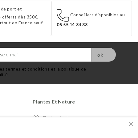
 de port et
Conseillers disponibles au
 offerts dès 350€,
artout en France sauf
05 55 14 84 38
es termes et conditions et la politique de
lité
Plantes Et Nature
Plantes et nature
S.A.R.L. CKOIA - 25 Boulevard Victor
Hugo 87000 Limoges