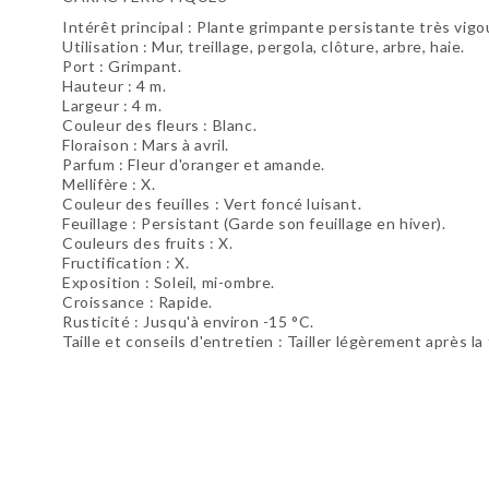
Intérêt principal : Plante grimpante persistante très vi
Utilisation : Mur, treillage, pergola, clôture, arbre, haie.
Port : Grimpant.
Hauteur : 4 m.
Largeur : 4 m.
Couleur des fleurs : Blanc.
Floraison : Mars à avril.
Parfum : Fleur d'oranger et amande.
Mellifère : X.
Couleur des feuilles : Vert foncé luisant.
Feuillage : Persistant (Garde son feuillage en hiver).
Couleurs des fruits : X.
Fructification : X.
Exposition : Soleil, mi-ombre.
Croissance : Rapide.
Rusticité : Jusqu'à environ -15 °C.
Taille et conseils d'entretien : Tailler légèrement après la 
Soyez le premier à donner votre avis !