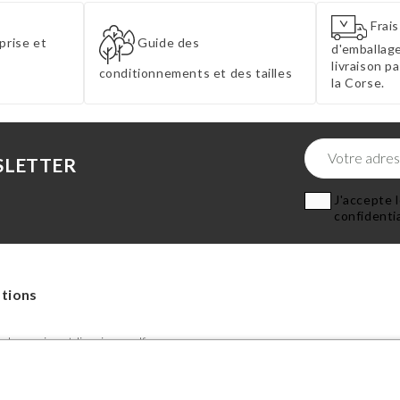
Frais
prise et
Guide des
d'emballage
livraison p
conditionnements et des tailles
la Corse.
SLETTER
J'accepte l
confidentia
tions
de reprise et livraison-pdf
 conditionnements et des tailles
n d'accessibilité