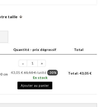
tre taille
Quantité - prix dégressif
Total
43,05 €
61,50 €
/unité
-30%
Total:
43,05 €
00 cm
En stock
Ajouter au panier