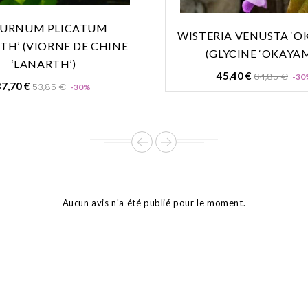
BURNUM PLICATUM
WISTERIA VENUSTA ‘O
TH’ (VIORNE DE CHINE
(GLYCINE ‘OKAYAM
‘LANARTH’)
Prix
45,40 €
64,85 €
-30
Prix
Prix
7,70 €
53,85 €
-30%
de
de
base
base
Aucun avis n'a été publié pour le moment.