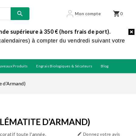

shopping_cart
Mon compte
0
e supérieure à 350 € (hors frais de port).
calendaires) à compter du vendredi suivant votre
uveaux Produits
Engrais Biologiques & Sécateurs
Blog
te d’Armand)
CLÉMATITE D’ARMAND)
coratif toute l'année.

Donnez votre avis