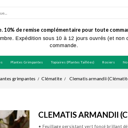
ue. 10% de remise complémentaire pour toute command
embre. Expédition sous 10 à 12 jours ouvrés (et non 
commande.
es
Plantes Grimpantes
Topiaires (plantes Taillées)
Rosiers
No
lantes grimpantes
Clématite
Clematis armandii (Clémati
CLEMATIS ARMANDII (
• Feuillage persistant vert foncé brillant dé