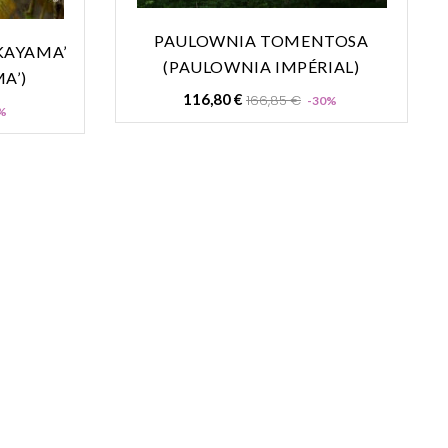
PAULOWNIA TOMENTOSA
KAYAMA’
(PAULOWNIA IMPÉRIAL)
A’)
Prix
Prix
116,80 €
166,85 €
-30%
Prix
%
de
base