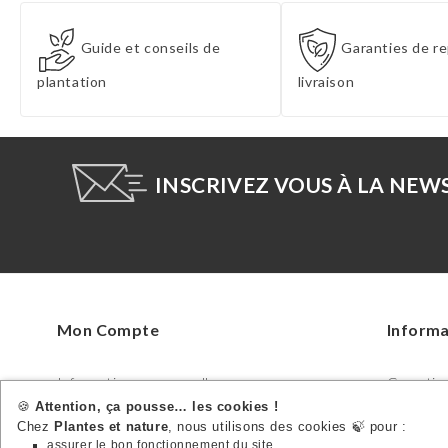
Guide et conseils de
Garanties de re
plantation
livraison
INSCRIVEZ VOUS À LA NEW
Mon Compte
Informa
Informations personnelles
Garanties 
Commandes
Guide des
🍪
Attention, ça pousse… les cookies !
Chez
Plantes et nature
, nous utilisons des cookies 🍃 pour :
Avoirs
Déclaratio
assurer le bon fonctionnement du site,