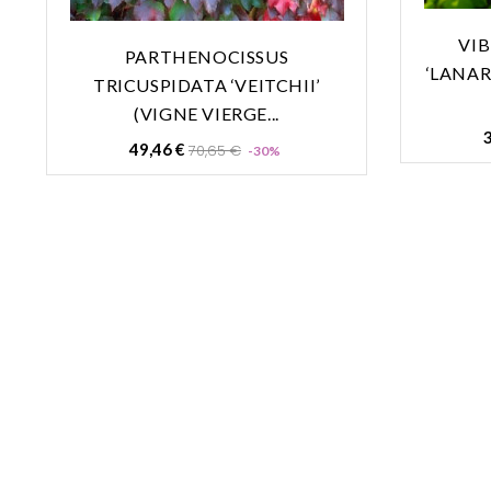
VI
PARTHENOCISSUS
‘LANAR
TRICUSPIDATA ‘VEITCHII’
(VIGNE VIERGE...
3
Prix
Prix
49,46 €
70,65 €
-30%
de
base