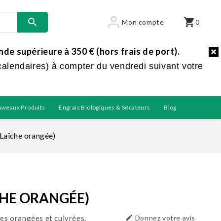

shopping_cart
Mon compte
0
e supérieure à 350 € (hors frais de port).
calendaires) à compter du vendredi suivant votre
uveaux Produits
Engrais Biologiques & Sécateurs
Blog
(Laîche orangée)
CHE ORANGÉE)
tes orangées et cuivrées.

Donnez votre avis