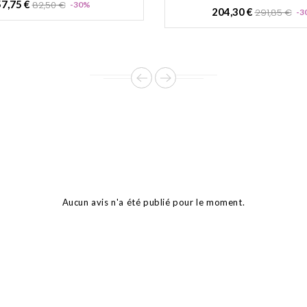
Prix
Prix
7,75 €
82,50 €
-30%
Prix
204,30 €
291,85 €
-3
de
de
base
base
Aucun avis n'a été publié pour le moment.