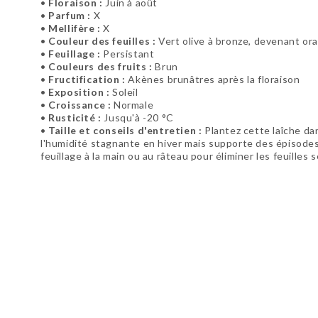
•
Floraison :
Juin à août
•
Parfum :
X
•
Mellifère :
X
•
Couleur des feuilles :
Vert olive à bronze, devenant or
•
Feuillage :
Persistant
•
Couleurs des fruits :
Brun
•
Fructification :
Akènes brunâtres après la floraison
•
Exposition :
Soleil
•
Croissance :
Normale
•
Rusticité :
Jusqu'à -20 °C
•
Taille et conseils d'entretien :
Plantez cette laîche dans
l'humidité stagnante en hiver mais supporte des épisodes
feuillage à la main ou au râteau pour éliminer les feuille
Soyez le premier à donner votre avis !