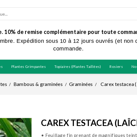
ue. 10% de remise complémentaire pour toute command
embre. Expédition sous 10 à 12 jours ouvrés (et non 
commande.
es
Plantes Grimpantes
Topiaires (plantes Taillées)
Rosiers
No
tes
Bambous & graminées
Graminées
Carex testacea 
CAREX TESTACEA (LAÎ
• Feuillage fin prenant de magnifiques tein