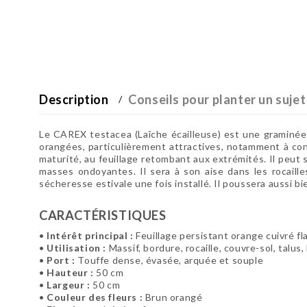
Description
Conseils pour planter un sujet
Le CAREX testacea (Laîche écailleuse) est une graminée d
orangées, particulièrement attractives, notamment à contr
maturité, au feuillage retombant aux extrémités. Il peut s
masses ondoyantes. Il sera à son aise dans les rocailles
sécheresse estivale une fois installé. Il poussera aussi bi
CARACTÉRISTIQUES
•
Intérêt principal :
Feuillage persistant orange cuivré f
•
Utilisation :
Massif, bordure, rocaille, couvre-sol, talus,
•
Port :
Touffe dense, évasée, arquée et souple
•
Hauteur :
50 cm
•
Largeur :
50 cm
•
Couleur des fleurs :
Brun orangé