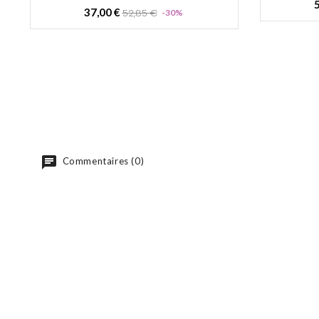
5
Prix
Prix
37,00 €
52,85 €
-30%
de
base
Commentaires (0)