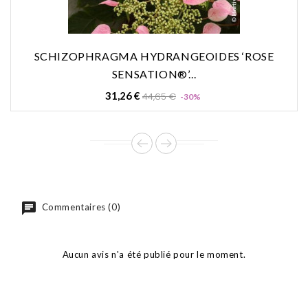
SCHIZOPHRAGMA HYDRANGEOIDES ‘ROSE
SENSATION®’...
Prix
Prix
31,26 €
44,65 €
-30%
de
base
Commentaires (0)
Aucun avis n'a été publié pour le moment.