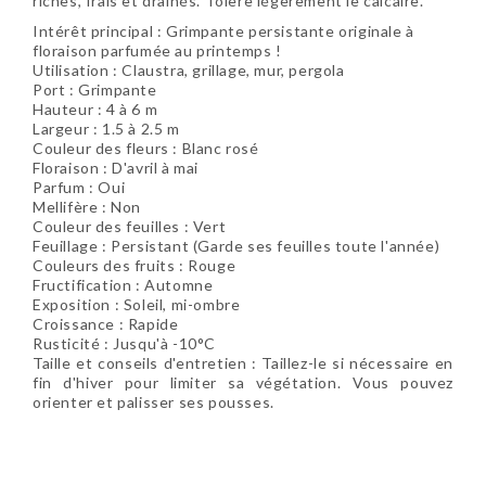
riches, frais et drainés. Tolère légèrement le calcaire.
Intérêt principal : Grimpante persistante originale à
floraison parfumée au printemps !
Utilisation : Claustra, grillage, mur, pergola
Port : Grimpante
Hauteur : 4 à 6 m
Largeur : 1.5 à 2.5 m
Couleur des fleurs : Blanc rosé
Floraison : D'avril à mai
Parfum : Oui
Mellifère : Non
Couleur des feuilles : Vert
Feuillage : Persistant (Garde ses feuilles toute l'année)
Couleurs des fruits : Rouge
Fructification : Automne
Exposition : Soleil, mi-ombre
Croissance : Rapide
Rusticité : Jusqu'à -10°C
Taille et conseils d'entretien : Taillez-le si nécessaire en
fin d'hiver pour limiter sa végétation. Vous pouvez
orienter et palisser ses pousses.
Soyez le premier à donner votre avis !