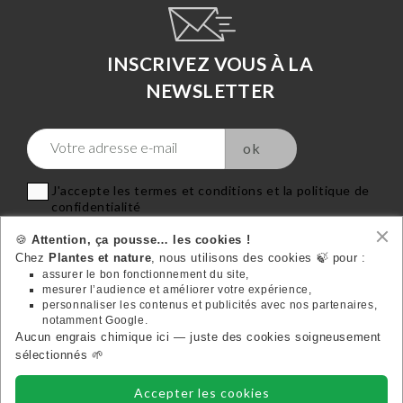
INSCRIVEZ VOUS À LA
NEWSLETTER
J'accepte les termes et conditions et la politique de
confidentialité
🍪
Attention, ça pousse… les cookies !
Chez
Plantes et nature
, nous utilisons des cookies 🍃 pour :
assurer le bon fonctionnement du site,
mesurer l’audience et améliorer votre expérience,
VOTRE COMPTE
personnaliser les contenus et publicités avec nos partenaires,

notamment Google.
Aucun engrais chimique ici — juste des cookies soigneusement
Suivez-nous:
sélectionnés 🌱
Accepter les cookies
INFORMATIONS