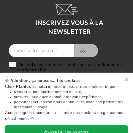
INSCRIVEZ VOUS À LA
NEWSLETTER
J'accepte les termes et conditions et la politique de
confidentialité
🍪
Attention, ça pousse… les cookies !
Chez
Plantes et nature
, nous utilisons des cookies 🍃 pour :
assurer le bon fonctionnement du site,
mesurer l’audience et améliorer votre expérience,
VOTRE COMPTE
personnaliser les contenus et publicités avec nos partenaires,

notamment Google.
Aucun engrais chimique ici — juste des cookies soigneusement
Suivez-nous:
sélectionnés 🌱
Accepter les cookies