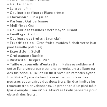
•
Hauteur :
6 m
•
Largeur :
4 m
•
Couleur des fleurs :
Blanc crème
•
Floraison :
Juin à juillet
•
Parfum :
Oui, parfumée
•
Mellifère :
Oui
•
Couleur des feuilles :
Vert moyen luisant
•
Feuillage :
Caduc
•
Couleurs des fruits :
Brun clair
•
Fructification :
Gros fruits ovoïdes à chair verte (sur
pied femelle pollinisé)
•
Exposition :
Soleil
•
Croissance :
Rapide
•
Rusticité :
Jusqu'à -20 °C
•
Taille et conseils d'entretien :
Palissez solidement
cette liane vigoureuse sur une pergola, un treillage ou
des fils tendus. Taillez en fin d'hiver les rameaux ayant
fructifié à 2 yeux de leur base et raccourcissez les
pousses secondaires des deux tiers. En été, limitez les
rameaux trop envahissants. La présence d'un pied mâle
(par exemple 'Tomuri' ou 'Atlas') est indispensable pour
obtenir des fruits.