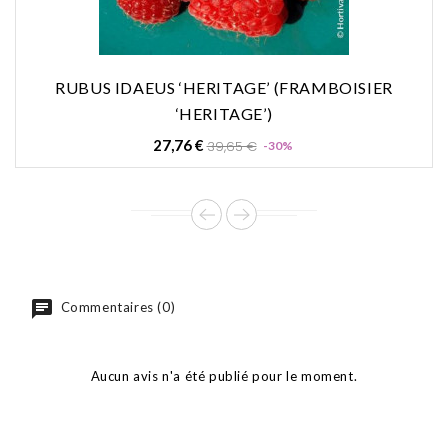
RUBUS IDAEUS ‘HERITAGE’ (FRAMBOISIER
‘HERITAGE’)
Prix
Prix
27,76 €
39,65 €
-30%
de
base
Commentaires (0)
Aucun avis n'a été publié pour le moment.