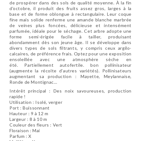
de prospérer dans des sols de qualité moyenne. À la fin
d'octobre, il produit des fruits assez gros, larges à la
base et de forme oblongue à rectangulaire. Leur coque
fine mais solide renferme une amande blanche marbrée
de veines plus foncées, délicieuse et intensément
parfumée, idéale pour le séchage. Cet arbre adopte une
forme semi-érigée facile à tailler, produisant
abondamment dès son jeune âge. Il se développe dans
divers types de sols filtrants, y compris ceux argilo-
calcaires, de préférence frais. Optez pour une exposition
ensoleillée avec une atmosphère sèche en
été. Partiellement autofertile. bon pollinisateur
(augmente la récolte d'autres variétés). Pollinisateurs
augmentant sa production : Mayette, Meylannaise,
Ronde de Montignac…
Intérêt principal : Des noix savoureuses, production
rapide !
Utilisation : Isolé, verger
Port : Buissonnant
Hauteur : 9 à 12 m
Largeur : 8 à 10 m
Couleur des fleurs : Vert
Floraison : Mai
Parfum : X