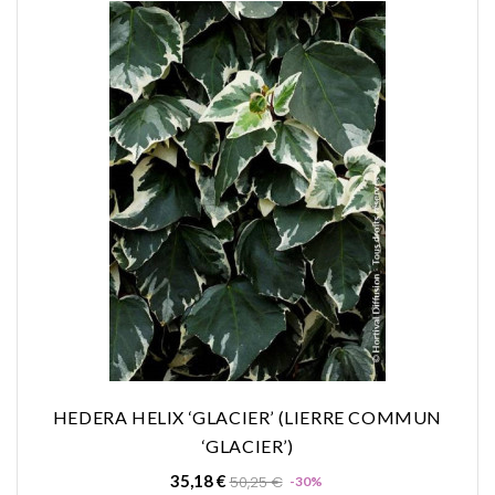
HEDERA HELIX ‘GLACIER’ (LIERRE COMMUN
‘GLACIER’)
Prix
Prix
35,18 €
50,25 €
-30%