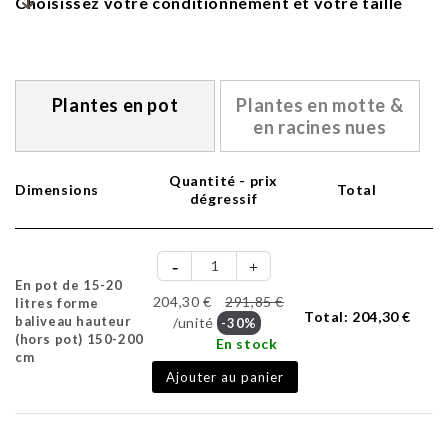
Choisissez votre conditionnement et votre taille
Plantes en pot
Plantes en motte &
en racines nues
Quantité - prix
Dimensions
Total
dégressif
En pot de 15-20
204,30 €
291,85 €
litres forme
Total:
204,30 €
baliveau hauteur
/unité
-30%
(hors pot) 150-200
En stock
cm
Ajouter au panier