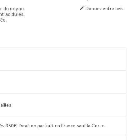
r du noyau.

Donnez votre avis
nt acidulés.
ée.
ailles
ès 350€, livraison partout en France sauf la Corse.