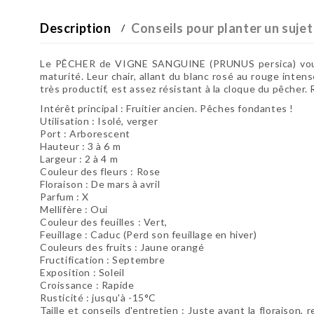
Description
Conseils pour planter un sujet
Le PÊCHER de VIGNE SANGUINE (PRUNUS persica) vous of
maturité. Leur chair, allant du blanc rosé au rouge intens
très productif, est assez résistant à la cloque du pêcher.
Intérêt principal : Fruitier ancien. Pêches fondantes !
Utilisation :
Isolé, verger
Port :
Arborescent
Hauteur : 3 à 6 m
Largeur : 2 à 4 m
Couleur des fleurs : Rose
Floraison :
De mars à avril
Parfum : X
Mellifère : Oui
Couleur des feuilles : Vert
,
Feuillage : Caduc (Perd son feuillage en hiver)
Couleurs des fruits :
Jaune orangé
Fructification :
Septembre
Exposition : Soleil
Croissance : Rapide
Rusticité : jusqu'à -15°C
Taille et conseils d'entretien :
Juste avant la floraison, 