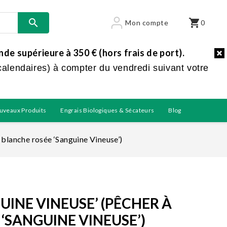

shopping_cart
Mon compte
0
e supérieure à 350 € (hors frais de port).
calendaires) à compter du vendredi suivant votre
uveaux Produits
Engrais Biologiques & Sécateurs
Blog
 blanche rosée ‘Sanguine Vineuse’)
UINE VINEUSE’ (PÊCHER À
‘SANGUINE VINEUSE’)