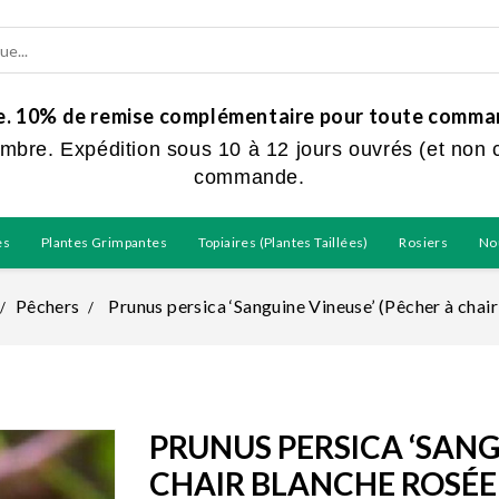
ue. 10% de remise complémentaire pour toute command
embre. Expédition sous 10 à 12 jours ouvrés (et non 
commande.
es
Plantes Grimpantes
Topiaires (plantes Taillées)
Rosiers
No
Pêchers
Prunus persica ‘Sanguine Vineuse’ (Pêcher à chair
PRUNUS PERSICA ‘SANG
CHAIR BLANCHE ROSÉE 