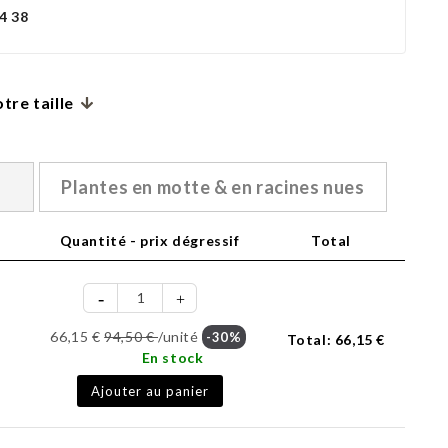
4 38
tre taille
Plantes en motte & en racines nues
Quantité - prix dégressif
Total
66,15 €
94,50 €
/unité
-30%
Total:
66,15 €
En stock
Ajouter au panier