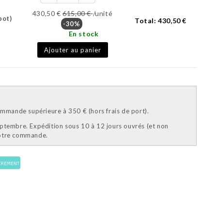
430,50 €
615,00 €
/unité
pot)
Total:
430,50 €
-30%
En stock
Ajouter au panier
mande supérieure à 350 € (hors frais de port).
eptembre. Expédition sous 10 à 12 jours ouvrés (et non
votre commande.