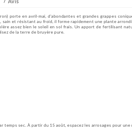
Avis
ron)
porte en avril-mai, d'abondantes et grandes grappes conique
, sain et résistant au froid, il forme rapidement une plante arrond
lère assez bien le soleil en sol frais. Un apport de fertilisant n
ilisez de la terre de bruyère pure.
par temps sec. À partir du 15 août, espacez les arrosages pour une 