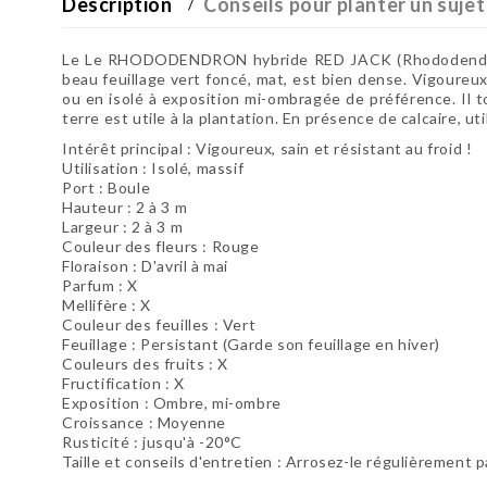
Description
Conseils pour planter un sujet
Le
Le RHODODENDRON hybride RED JACK (Rhododend
beau feuillage vert foncé, mat, est bien dense. Vigoureux
ou en isolé à exposition mi-ombragée de préférence. Il to
terre est utile à la plantation. En présence de calcaire, ut
Intérêt principal : Vigoureux, sain et résistant au froid !
Utilisation : Isolé, massif
Port : Boule
Hauteur : 2 à 3 m
Largeur : 2 à 3 m
Couleur des fleurs : Rouge
Floraison : D'avril à mai
Parfum : X
Mellifère : X
Couleur des feuilles : Vert
Feuillage : Persistant (Garde son feuillage en hiver)
Couleurs des fruits : X
Fructification : X
Exposition : Ombre, mi-ombre
Croissance : Moyenne
Rusticité : jusqu'à -20°C
Taille et conseils d'entretien : Arrosez-le régulièrement 