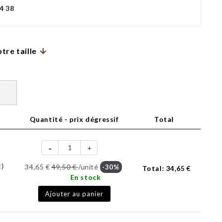
4 38
tre taille
Quantité - prix dégressif
Total
t)
34,65 €
49,50 €
/unité
-30%
Total:
34,65 €
En stock
Ajouter au panier