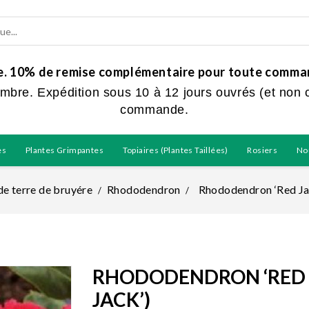
ue. 10% de remise complémentaire pour toute command
embre. Expédition sous 10 à 12 jours ouvrés (et non 
commande.
es
Plantes Grimpantes
Topiaires (plantes Taillées)
Rosiers
No
de terre de bruyére
Rhododendron
Rhododendron ‘Red Ja
RHODODENDRON ‘RED 
JACK’)