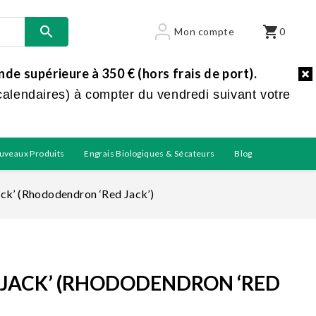

shopping_cart
Mon compte
0
e supérieure à 350 € (hors frais de port).
calendaires) à compter du vendredi suivant votre
uveaux Produits
Engrais Biologiques & Sécateurs
Blog
ck’ (Rhododendron ‘Red Jack’)
JACK’ (RHODODENDRON ‘RED