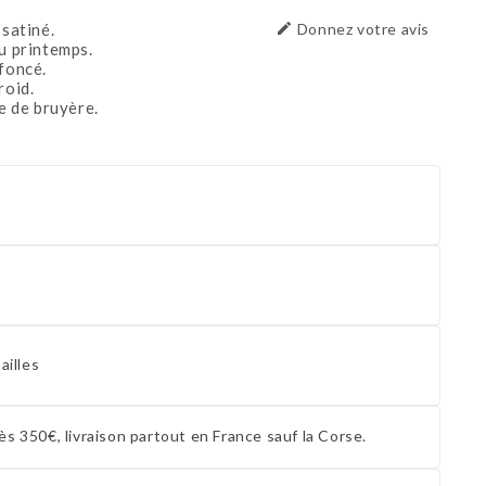
 satiné.

Donnez votre avis
u printemps.
 foncé.
roid.
re de bruyère.
ailles
ès 350€, livraison partout en France sauf la Corse.