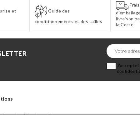
Frais
prise et
Guide des
d'emballage
livraison p
conditionnements et des tailles
la Corse.
SLETTER
J'accepte l
confidentia
tions
de reprise et livraison-pdf
 conditionnements et des tailles
n d'accessibilité
s générales de vente - Plantes et