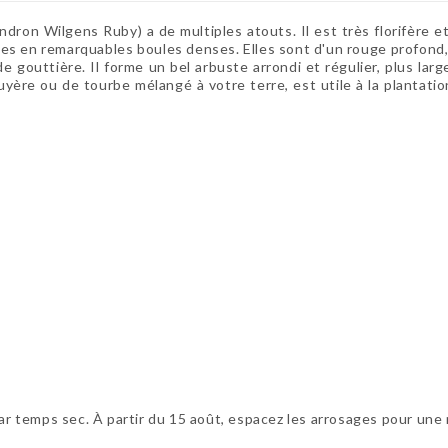
dron Wilgens Ruby)
a de multiples atouts. Il est très florifère 
pées en remarquables boules denses. Elles sont d'un rouge profond, 
de gouttière. Il forme un bel arbuste arrondi et régulier, plus larg
uyère ou de tourbe mélangé à votre terre, est utile à la plantatio
par temps sec. À partir du 15 août, espacez les arrosages pour une 