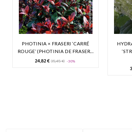
PHOTINIA × FRASERI ‘CARRÉ
HYDR
ROUGE’ (PHOTINIA DE FRASER...
‘ST
Prix
Prix
24,82 €
35,45 €
-30%
de
base