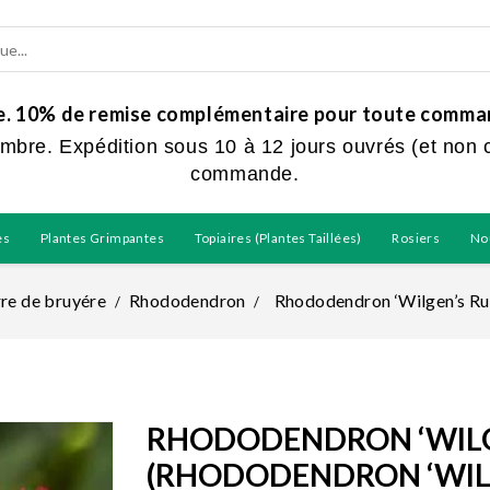
ue. 10% de remise complémentaire pour toute command
embre. Expédition sous 10 à 12 jours ouvrés (et non 
commande.
es
Plantes Grimpantes
Topiaires (plantes Taillées)
Rosiers
No
rre de bruyére
Rhododendron
Rhododendron ‘Wilgen’s Ru
RHODODENDRON ‘WILG
(RHODODENDRON ‘WILG