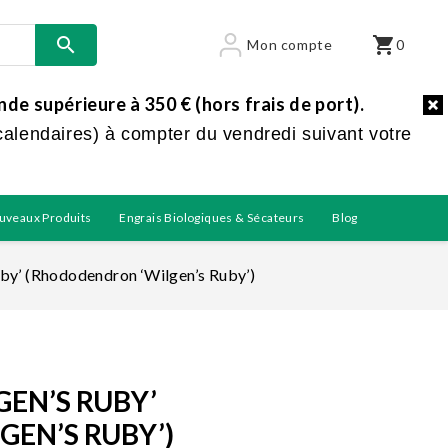

shopping_cart
Mon compte
0
e supérieure à 350 € (hors frais de port).
calendaires) à compter du vendredi suivant votre
uveaux Produits
Engrais Biologiques & Sécateurs
Blog
by’ (Rhododendron ‘Wilgen’s Ruby’)
EN’S RUBY’
EN’S RUBY’)