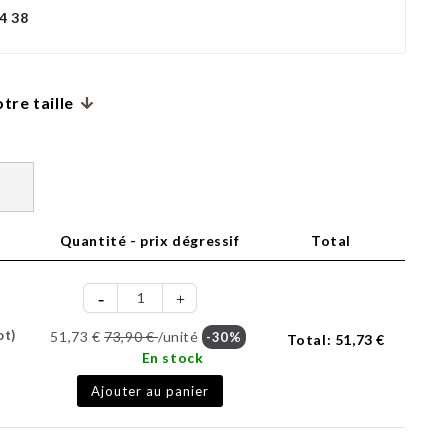
4 38
tre taille
Quantité - prix dégressif
Total
ot)
51,73 €
73,90 €
/unité
-30%
Total:
51,73 €
En stock
Ajouter au panier