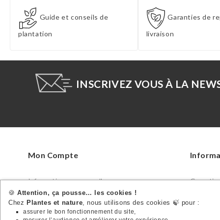
Guide et conseils de
Garanties de re
plantation
livraison
INSCRIVEZ VOUS À LA NEW
Mon Compte
Informa
Informations personnelles
Garanties 
Commandes
Guide des
🍪
Attention, ça pousse… les cookies !
Chez
Plantes et nature
, nous utilisons des cookies 🍃 pour :
Avoirs
Déclaratio
assurer le bon fonctionnement du site,
Adresses
Condition