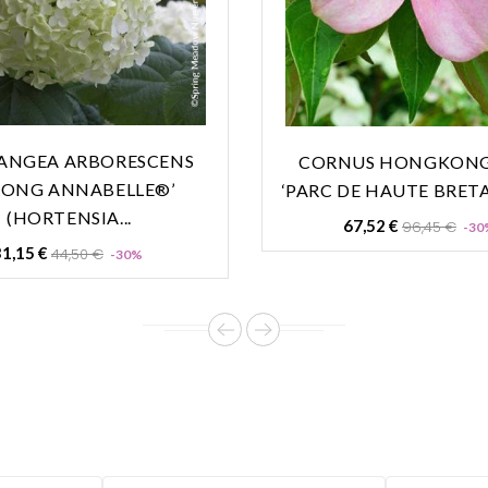
ANGEA ARBORESCENS
CORNUS HONGKONG
RONG ANNABELLE®’
‘PARC DE HAUTE BRETA
(HORTENSIA...
Prix
67,52 €
96,45 €
-30
de
Prix
Prix
31,15 €
44,50 €
-30%
base
de
base