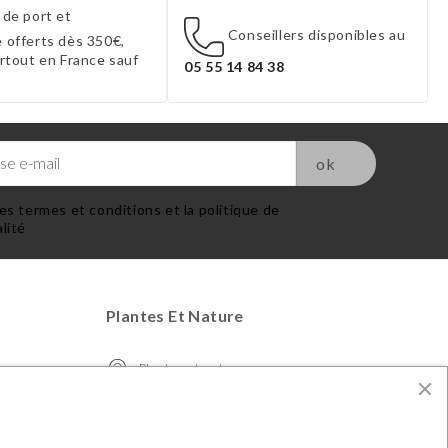
 de port et
Conseillers disponibles au
 offerts dès 350€,
artout en France sauf
05 55 14 84 38
es termes et conditions et la politique de
lité
Plantes Et Nature
Plantes et nature
S.A.R.L. CKOIA - 25 Boulevard Victor
Hugo 87000 Limoges
France Métropolitaine