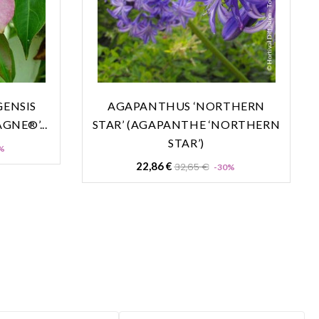
ENSIS
AGAPANTHUS ‘NORTHERN
GNE®’...
STAR’ (AGAPANTHE ‘NORTHERN
STAR’)
Prix
%
Prix
Prix
22,86 €
32,65 €
-30%
de
base