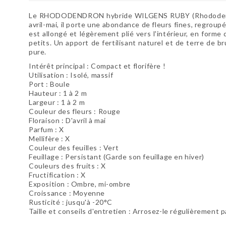
Le RHODODENDRON hybride WILGENS RUBY (Rhododen
avril-mai, il porte une abondance de fleurs fines, regrou
est allongé et légèrement plié vers l'intérieur, en forme 
petits. Un apport de fertilisant naturel et de terre de br
pure.
Intérêt principal : Compact et florifère !
Utilisation : Isolé, massif
Port : Boule
Hauteur : 1 à 2 m
Largeur : 1 à 2 m
Couleur des fleurs : Rouge
Floraison : D'avril à mai
Parfum : X
Mellifère : X
Couleur des feuilles : Vert
Feuillage : Persistant (Garde son feuillage en hiver)
Couleurs des fruits : X
Fructification : X
Exposition : Ombre, mi-ombre
Croissance : Moyenne
Rusticité : jusqu'à -20°C
Taille et conseils d'entretien : Arrosez-le régulièrement 