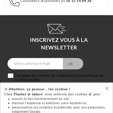
Conseillers disponibles au
05 55 14 84 38
INSCRIVEZ VOUS À LA
NEWSLETTER
J'accepte les termes et conditions et la politique de
confidentialité
🍪
Attention, ça pousse… les cookies !
Chez
Plantes et nature
, nous utilisons des cookies 🍃 pour :
assurer le bon fonctionnement du site,
mesurer l’audience et améliorer votre expérience,
VOTRE COMPTE
personnaliser les contenus et publicités avec nos partenaires,

notamment Google.