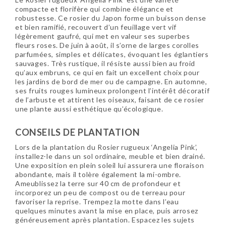
compacte et florifère qui combine élégance et
robustesse. Ce rosier du Japon forme un buisson dense
et bien ramifié, recouvert d’un feuillage vert vif
légèrement gaufré, qui met en valeur ses superbes
fleurs roses. De juin à août, il s’orne de larges corolles
parfumées, simples et délicates, évoquant les églantiers
sauvages. Très rustique, il résiste aussi bien au froid
qu’aux embruns, ce qui en fait un excellent choix pour
les jardins de bord de mer ou de campagne. En automne,
ses fruits rouges lumineux prolongent l’intérêt décoratif
de l’arbuste et attirent les oiseaux, faisant de ce rosier
une plante aussi esthétique qu’écologique.
CONSEILS DE PLANTATION
Lors de la plantation du Rosier rugueux ‘Angelia Pink’,
installez-le dans un sol ordinaire, meuble et bien drainé.
Une exposition en plein soleil lui assurera une floraison
abondante, mais il tolère également la mi-ombre.
Ameublissez la terre sur 40 cm de profondeur et
incorporez un peu de compost ou de terreau pour
favoriser la reprise. Trempez la motte dans l’eau
quelques minutes avant la mise en place, puis arrosez
généreusement après plantation. Espacez les sujets