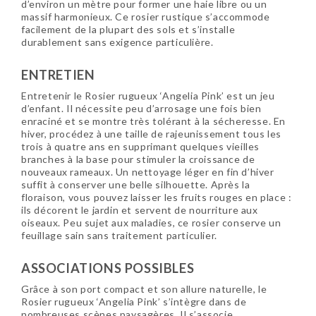
d’environ un mètre pour former une haie libre ou un
massif harmonieux. Ce rosier rustique s’accommode
facilement de la plupart des sols et s’installe
durablement sans exigence particulière.
ENTRETIEN
Entretenir le Rosier rugueux ‘Angelia Pink’ est un jeu
d’enfant. Il nécessite peu d’arrosage une fois bien
enraciné et se montre très tolérant à la sécheresse. En
hiver, procédez à une taille de rajeunissement tous les
trois à quatre ans en supprimant quelques vieilles
branches à la base pour stimuler la croissance de
nouveaux rameaux. Un nettoyage léger en fin d’hiver
suffit à conserver une belle silhouette. Après la
floraison, vous pouvez laisser les fruits rouges en place :
ils décorent le jardin et servent de nourriture aux
oiseaux. Peu sujet aux maladies, ce rosier conserve un
feuillage sain sans traitement particulier.
ASSOCIATIONS POSSIBLES
Grâce à son port compact et son allure naturelle, le
Rosier rugueux ‘Angelia Pink’ s’intègre dans de
nombreuses scènes paysagères. Il s’associe