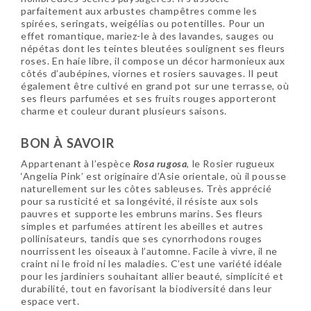
parfaitement aux arbustes champêtres comme les
spirées, seringats, weigélias ou potentilles. Pour un
effet romantique, mariez-le à des lavandes, sauges ou
népétas dont les teintes bleutées soulignent ses fleurs
roses. En haie libre, il compose un décor harmonieux aux
côtés d’aubépines, viornes et rosiers sauvages. Il peut
également être cultivé en grand pot sur une terrasse, où
ses fleurs parfumées et ses fruits rouges apporteront
charme et couleur durant plusieurs saisons.
BON À SAVOIR
Appartenant à l’espèce
Rosa rugosa
, le Rosier rugueux
‘Angelia Pink’ est originaire d’Asie orientale, où il pousse
naturellement sur les côtes sableuses. Très apprécié
pour sa rusticité et sa longévité, il résiste aux sols
pauvres et supporte les embruns marins. Ses fleurs
simples et parfumées attirent les abeilles et autres
pollinisateurs, tandis que ses cynorrhodons rouges
nourrissent les oiseaux à l’automne. Facile à vivre, il ne
craint ni le froid ni les maladies. C’est une variété idéale
pour les jardiniers souhaitant allier beauté, simplicité et
durabilité, tout en favorisant la biodiversité dans leur
espace vert.