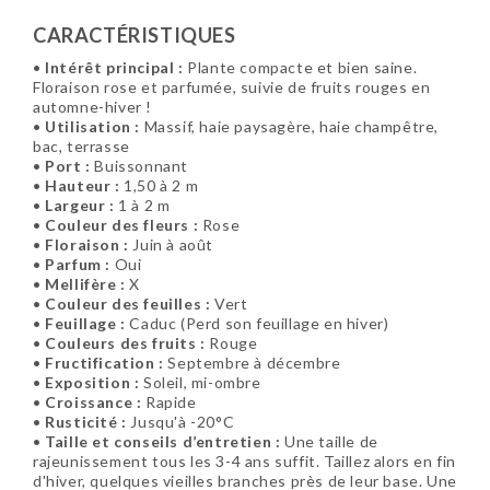
CARACTÉRISTIQUES
•
Intérêt principal :
Plante compacte et bien saine.
Floraison rose et parfumée, suivie de fruits rouges en
automne-hiver !
•
Utilisation :
Massif, haie paysagère, haie champêtre,
bac, terrasse
•
Port :
Buissonnant
•
Hauteur :
1,50 à 2 m
•
Largeur :
1 à 2 m
•
Couleur des fleurs :
Rose
•
Floraison :
Juin à août
•
Parfum :
Oui
•
Mellifère :
X
•
Couleur des feuilles :
Vert
•
Feuillage :
Caduc (Perd son feuillage en hiver)
•
Couleurs des fruits :
Rouge
•
Fructification :
Septembre à décembre
•
Exposition :
Soleil, mi-ombre
•
Croissance :
Rapide
•
Rusticité :
Jusqu'à -20°C
•
Taille et conseils d’entretien :
Une taille de
rajeunissement tous les 3-4 ans suffit. Taillez alors en fin
d'hiver, quelques vieilles branches près de leur base. Une