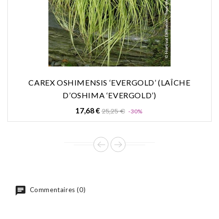
CAREX OSHIMENSIS ‘EVERGOLD’ (LAÎCHE
D’OSHIMA ‘EVERGOLD’)
Prix
Prix
17,68 €
25,25 €
-30%
de
base
Commentaires (0)