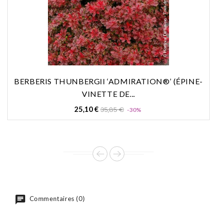
BERBERIS THUNBERGII ‘ADMIRATION®’ (ÉPINE-
VINETTE DE...
Prix
Prix
25,10 €
35,85 €
-30%
de
base
Commentaires (0)