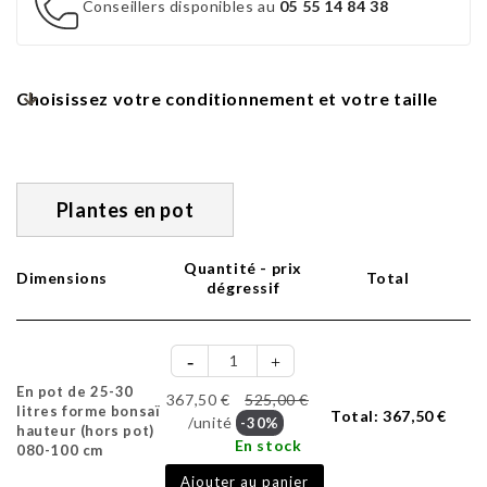
Conseillers disponibles au
05 55 14 84 38
Choisissez votre conditionnement et votre taille
Plantes en pot
Quantité - prix
Dimensions
Total
dégressif
En pot de 25-30
367,50 €
525,00 €
litres forme bonsaï
Total:
367,50 €
/unité
-30%
hauteur (hors pot)
En stock
080-100 cm
Ajouter au panier