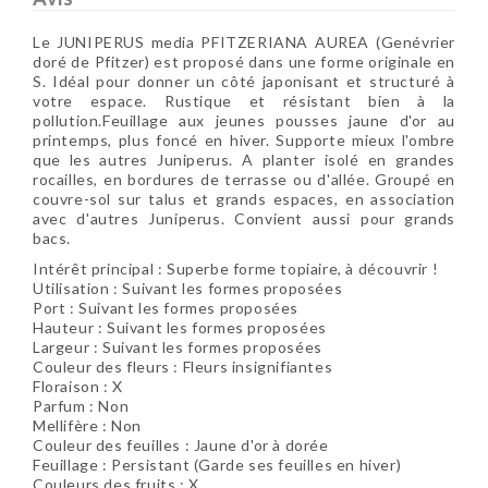
Le JUNIPERUS media PFITZERIANA AUREA (Genévrier
doré de Pfitzer) est proposé dans une forme originale en
S. Idéal pour donner un côté japonisant et structuré à
votre espace. Rustique et résistant bien à la
pollution.Feuillage aux jeunes pousses jaune d'or au
printemps, plus foncé en hiver. Supporte mieux l'ombre
que les autres Juniperus. A planter isolé en grandes
rocailles, en bordures de terrasse ou d'allée. Groupé en
couvre-sol sur talus et grands espaces, en association
avec d'autres Juniperus. Convient aussi pour grands
bacs.
Intérêt principal :
Superbe forme topiaire, à découvrir !
Utilisation :
Suivant les formes proposées
Port :
Suivant les formes proposées
Hauteur :
Suivant les formes proposées
Largeur :
Suivant les formes proposées
Couleur des fleurs :
Fleurs insignifiantes
Floraison :
X
Parfum : Non
Mellifère : Non
Couleur des feuilles :
Jaune d'or à d
orée
Feuillage :
Persistant (Garde ses feuilles en hiver)
Couleurs des fruits :
X