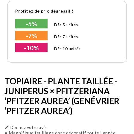
Profitez de prix dégressif !
-5%
Dès 5 unités
-7%
Dès 7 unités
-10%
Dès 10 unités
TOPIAIRE - PLANTE TAILLÉE -
JUNIPERUS × PFITZERIANA
‘PFITZER AUREA’ (GENÉVRIER
‘PFITZER AUREA’)

Donnez votre avis
• Magnifique feuillage doré décoratif toute l'année.