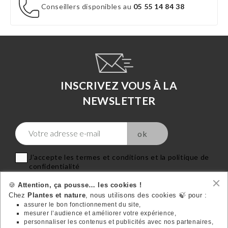
Conseillers disponibles au
05 55 14 84 38
INSCRIVEZ VOUS À LA
NEWSLETTER
J'accepte les termes et conditions et la politique de
confidentialité
🍪
Attention, ça pousse… les cookies !
Chez
Plantes et nature
, nous utilisons des cookies 🍃 pour :
assurer le bon fonctionnement du site,
mesurer l’audience et améliorer votre expérience,
VOTRE COMPTE
personnaliser les contenus et publicités avec nos partenaires,
