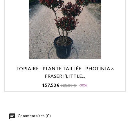
TOPIAIRE - PLANTE TAILLÉE - PHOTINIA ×
FRASERI ‘LITTLE...
Prix
Prix
157,50 €
225,00 €
-30%
de
base
Commentaires (0)