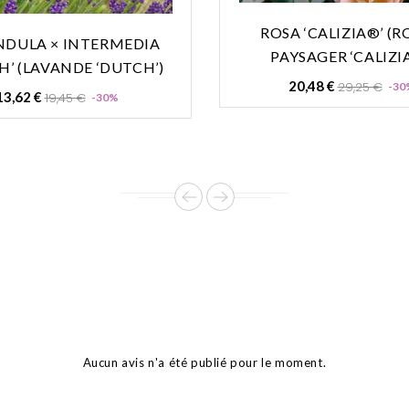
ROSA ‘CALIZIA®’ (R
NDULA × INTERMEDIA
PAYSAGER ‘CALIZI
H’ (LAVANDE ‘DUTCH’)
Prix
20,48 €
29,25 €
-30
Prix
Prix
13,62 €
19,45 €
-30%
de
de
base
base
Aucun avis n'a été publié pour le moment.