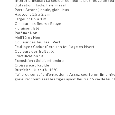
Intérêt principal : La couleur de fleur la plus rouge de tou
Utilisation : Isolé, haie, massif
Port : Arrondi, boule, globuleux
Hauteur : 1.5 à 2.5 m
Largeur : 0.5 à 1 m
Couleur des fleurs : Rouge
Floraison : Eté
Parfum : Non
Mellifère : Non
Couleur des feuilles : Vert
Feuillage : Caduc (Perd son feuillage en hiver)
Couleurs des fruits : X
Fructification : X
Exposition : Soleil, mi-ombre
Croissance : Rapide
Rusticité : Jusqu'à -15°C
Taille et conseils d'entretien : Assez courte en fin d'hi
grêle, raccourcissez les tiges ayant fleuri à 15 cm de leur 
Soyez le premier à donner votre avis !