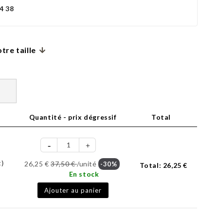
4 38
tre taille
Quantité - prix dégressif
Total
t)
26,25 €
37,50 €
/unité
-30%
Total:
26,25 €
En stock
Ajouter au panier