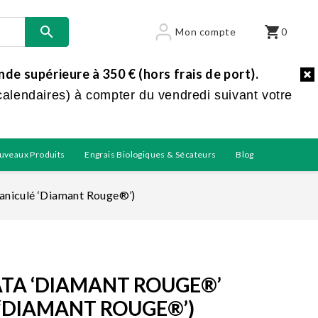

shopping_cart
Mon compte
0
e supérieure à 350 € (hors frais de port).
calendaires) à compter du vendredi suivant votre
uveaux Produits
Engrais Biologiques & Sécateurs
Blog
aniculé ‘Diamant Rouge®’)
TA ‘DIAMANT ROUGE®’
 ‘DIAMANT ROUGE®’)