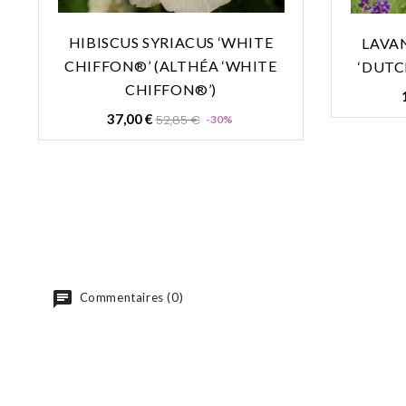
HIBISCUS SYRIACUS ‘WHITE
LAVA
CHIFFON®’ (ALTHÉA ‘WHITE
‘DUTC
CHIFFON®’)
Prix
Prix
37,00 €
52,85 €
-30%
de
base
Commentaires (0)