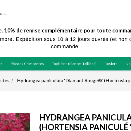
ue. 10% de remise complémentaire pour toute command
embre. Expédition sous 10 à 12 jours ouvrés (et non 
commande.
es
Plantes Grimpantes
Topiaires (plantes Taillées)
Rosiers
No
stes
Hydrangea paniculata ‘Diamant Rouge®’ (Hortensia p
HYDRANGEA PANICULA
(HORTENSIA PANICULÉ