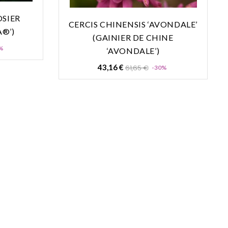
OSIER
CERCIS CHINENSIS ‘AVONDALE’
A®’)
(GAINIER DE CHINE
Prix
%
‘AVONDALE’)
Prix
Prix
43,16 €
61,65 €
-30%
de
base